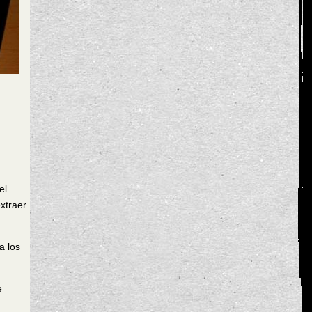
el
xtraer
a los
e