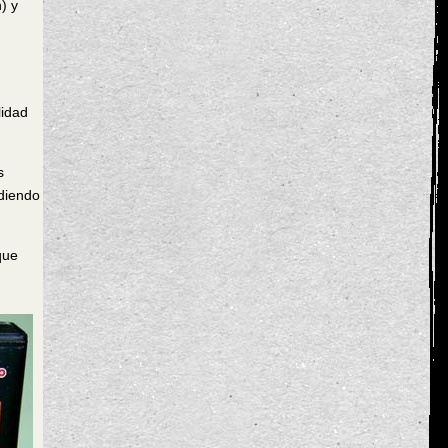
) y
lidad
s
udiendo
que