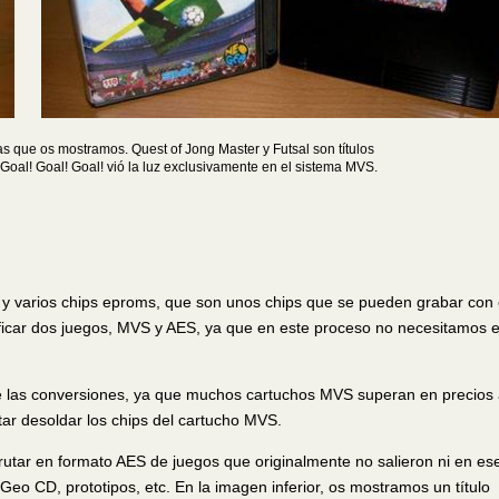
 que os mostramos. Quest of Jong Master y Futsal son títulos
oal! Goal! Goal! vió la luz exclusivamente en el sistema MVS.
y varios chips eproms, que son unos chips que se pueden grabar con 
ficar dos juegos, MVS y AES, ya que en este proceso no necesitamos e
e las conversiones, ya que muchos cartuchos MVS superan en precios 
ar desoldar los chips del cartucho MVS.
rutar en formato AES de juegos que originalmente no salieron ni en es
eo CD, prototipos, etc. En la imagen inferior, os mostramos un título