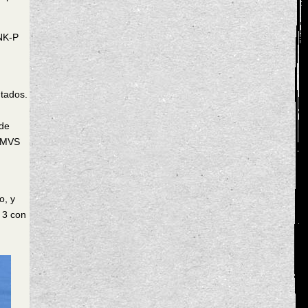
SNK-P
ntados.
 de
s MVS
o, y
 3 con