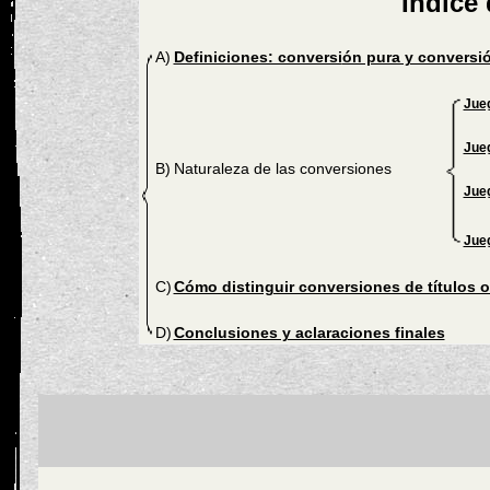
Índice
A)
Definiciones: conversi
ón pura y conversi
Jue
Jueg
B)
Naturaleza de las conversiones
Jueg
Jueg
C)
Cómo distinguir conversiones de títulos o
D)
Conclusiones y aclaraciones finales