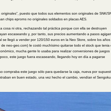
 originales”, puesto que todos sus elementos son originales de SNK/
usan chips eproms no originales soldados en placas AES.
na cosa ni otra, rechazando tal práctica porque con ella se destruyen
 vayan escaseando y, por tanto, sus precios aumentando a pasos agiga
l se llegó a vender por 120/150 euros en la Neo Store, sobre los años
de neo-geo.com) le costó muchísimo quitarse todo el stock que tenia
conómico, mucha gente lo usaba para realizar conversiones de juego
oco, este juego fuera escaseando, llegando hoy en día a pagarse
 compraba este juego sólo para quedarse la caja, nueva por supuest
ontraban en buen estado, una vez hecho el cambio, vendían el Sengoku