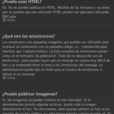
¿Puedo usar HTML?
No. No es posible publicar en HTML. Muchos de los formatos y acciones
que se pueden ejecutar utilizando HTML pueden ser aplicados utilizando
BBCodes.
Arriba
¿Qué son los emoticonos?
Los emoticonos son pequeñas imágenes que pueden ser utilizadas para
expresar un sentimiento con un pequeño código, e.j. :) denota felicidad,
mientras que :( denota tristeza. La lista completa de emoticones puede
verse en el formulario de publicación. Trate de no abusar del uso de
emoticonos, pues pueden hacer que un mensaje se vuelva muy difícil de
leer y un moderador borre el tema o los emoticones del mensaje. La
administración puede fijar un límite para el número de emoticones a
utilizar en un mensaje.
Arriba
¿Puedo publicar imagenes?
Sí, las imágenes se pueden mostrar en sus mensajes. Si la
administración permite adjuntar archivos, puede subir la imagen
directamente al foro. De otra manera, debe guardar primero su foto en un
servidor de acceso público, e.j. http://www.ejemplo.com/mi-imagen.gif. No