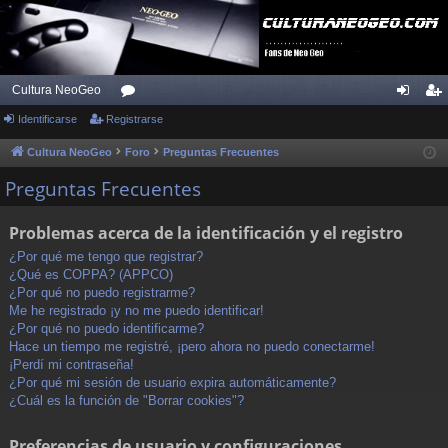
Cultura NeoGeo
Identificarse
Registrarse
or
de
eg
os
nti
ist
Cultura NeoGeo
Foro
Preguntas Frecuentes
fic
ra
Preguntas Frecuentes
ar
rs
Problemas acerca de la identificación y el registro
se
e
¿Por qué me tengo que registrar?
¿Qué es COPPA? (APPCO)
¿Por qué no puedo registrarme?
Me he registrado ¡y no me puedo identificar!
¿Por qué no puedo identificarme?
Hace un tiempo me registré, ¡pero ahora no puedo conectarme!
¡Perdí mi contraseña!
¿Por qué mi sesión de usuario expira automáticamente?
¿Cuál es la función de "Borrar cookies"?
Preferencias de usuario y configuraciones