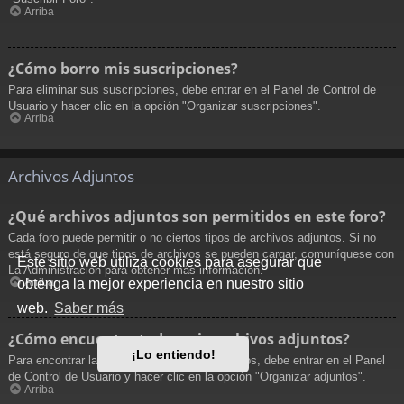
Arriba
¿Cómo borro mis suscripciones?
Para eliminar sus suscripciones, debe entrar en el Panel de Control de
Usuario y hacer clic en la opción "Organizar suscripciones".
Arriba
Archivos Adjuntos
¿Qué archivos adjuntos son permitidos en este foro?
Cada foro puede permitir o no ciertos tipos de archivos adjuntos. Si no
está seguro de que tipos de archivos se pueden cargar, comuníquese con
Este sitio web utiliza cookies para asegurar que
La Administración para obtener más información.
obtenga la mejor experiencia en nuestro sitio
Arriba
web.
Saber más
¿Cómo encuentro todos mis archivos adjuntos?
¡Lo entiendo!
Para encontrar la lista de sus archivos adjuntos, debe entrar en el Panel
de Control de Usuario y hacer clic en la opción "Organizar adjuntos".
Arriba