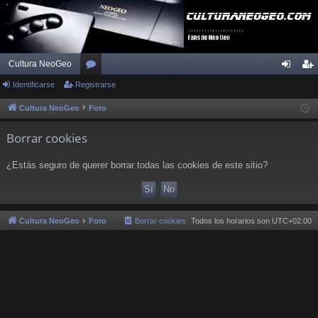
Cultura NeoGeo
Identificarse
Registrarse
or
de
eg
os
nti
ist
Cultura NeoGeo
Foro
fic
ra
Borrar cookies
ar
rs
¿Estás seguro de querer borrar todas las cookies de este sitio?
se
e
Cultura NeoGeo
Foro
Borrar cookies
Todos los horarios son
UTC+02:00