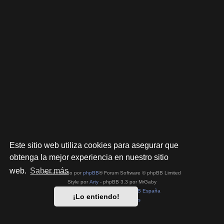
Este sitio web utiliza cookies para asegurar que
obtenga la mejor experiencia en nuestro sitio
web.
Saber más
Desarrollado por
phpBB
® Forum Software © phpBB Limited
Style por
Arty
- phpBB 3.3 por MrGaby
Traducción al español por
phpBB España
¡Lo entiendo!
Privacidad
|
Condiciones