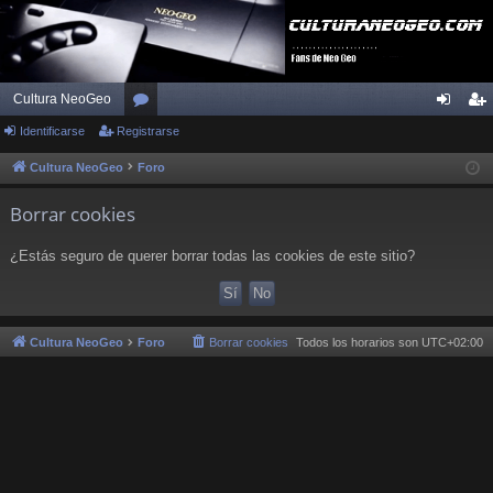
Cultura NeoGeo
Identificarse
Registrarse
or
de
eg
os
nti
ist
Cultura NeoGeo
Foro
fic
ra
Borrar cookies
ar
rs
¿Estás seguro de querer borrar todas las cookies de este sitio?
se
e
Cultura NeoGeo
Foro
Borrar cookies
Todos los horarios son
UTC+02:00