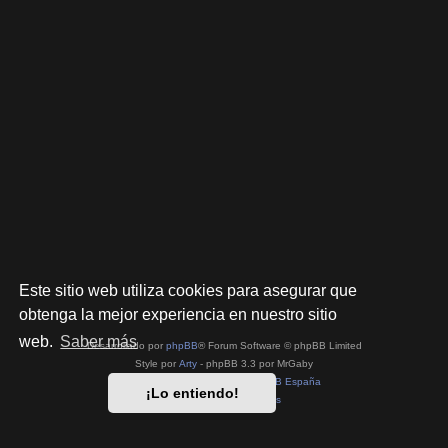
Este sitio web utiliza cookies para asegurar que
obtenga la mejor experiencia en nuestro sitio
web.
Saber más
Desarrollado por
phpBB
® Forum Software © phpBB Limited
Style por
Arty
- phpBB 3.3 por MrGaby
Traducción al español por
phpBB España
¡Lo entiendo!
Privacidad
|
Condiciones