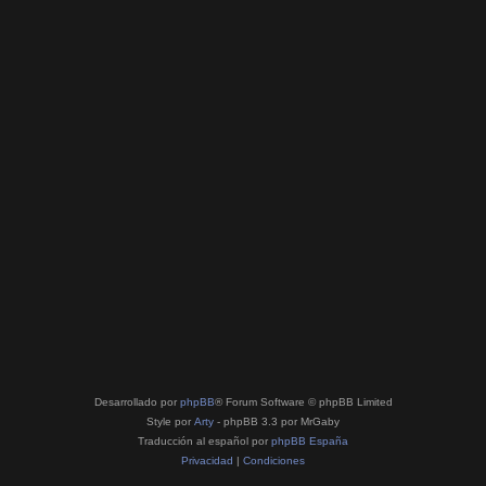
Desarrollado por
phpBB
® Forum Software © phpBB Limited
Style por
Arty
- phpBB 3.3 por MrGaby
Traducción al español por
phpBB España
Privacidad
|
Condiciones