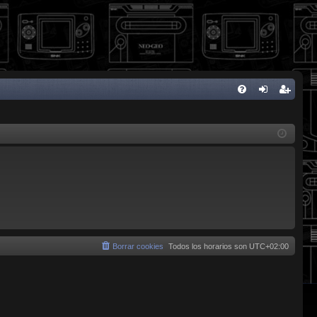
FA
de
eg
Q
nti
ist
fic
ra
ar
rs
se
e
Borrar cookies
Todos los horarios son
UTC+02:00