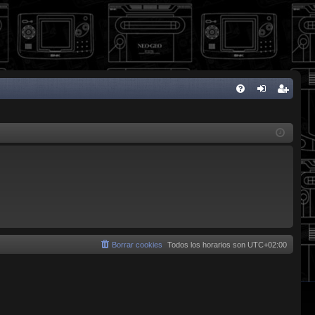
FA
de
eg
Q
nti
ist
fic
ra
ar
rs
se
e
Borrar cookies
Todos los horarios son
UTC+02:00