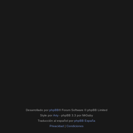
Desarrollado por
phpBB
® Forum Software © phpBB Limited
Style por
Arty
- phpBB 3.3 por MrGaby
Traducción al español por
phpBB España
Privacidad
|
Condiciones