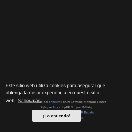
Este sitio web utiliza cookies para asegurar que
obtenga la mejor experiencia en nuestro sitio
web.
Saber más
Desarrollado por
phpBB
® Forum Software © phpBB Limited
Style por
Arty
- phpBB 3.3 por MrGaby
Traducción al español por
phpBB España
¡Lo entiendo!
Privacidad
|
Condiciones