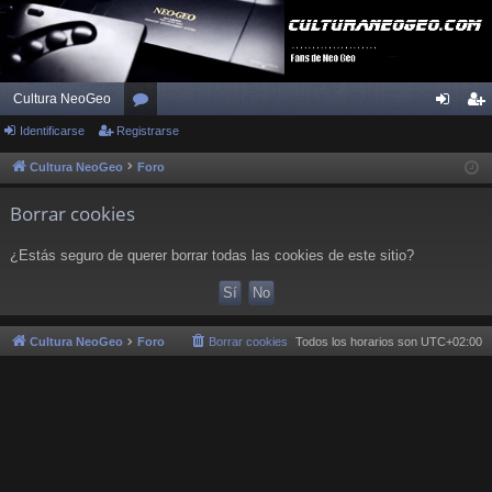
Cultura NeoGeo
Identificarse
Registrarse
or
de
eg
os
nti
ist
Cultura NeoGeo
Foro
fic
ra
Borrar cookies
ar
rs
¿Estás seguro de querer borrar todas las cookies de este sitio?
se
e
Cultura NeoGeo
Foro
Borrar cookies
Todos los horarios son
UTC+02:00