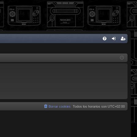
FA
de
eg
Q
nti
ist
fic
ra
ar
rs
se
e
Borrar cookies
Todos los horarios son
UTC+02:00