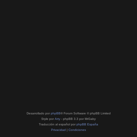
Desarrollado por
phpBB
® Forum Software © phpBB Limited
Style por
Arty
- phpBB 3.3 por MrGaby
Traducción al español por
phpBB España
Privacidad
|
Condiciones