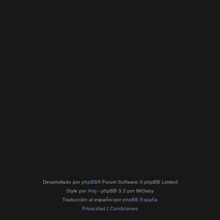
Desarrollado por
phpBB
® Forum Software © phpBB Limited
Style por
Arty
- phpBB 3.3 por MrGaby
Traducción al español por
phpBB España
Privacidad
|
Condiciones