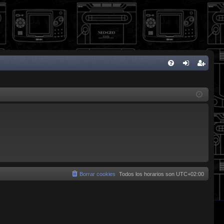
FA
de
eg
Q
nti
ist
fic
ra
ar
rs
se
e
Borrar cookies
Todos los horarios son
UTC+02:00