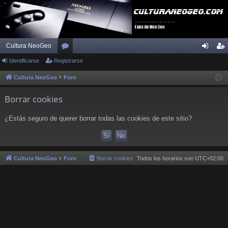
Cultura NeoGeo
Identificarse
Registrarse
or
de
eg
os
nti
ist
Cultura NeoGeo
Foro
fic
ra
Borrar cookies
ar
rs
¿Estás seguro de querer borrar todas las cookies de este sitio?
se
e
Cultura NeoGeo
Foro
Borrar cookies
Todos los horarios son
UTC+02:00