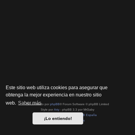
Este sitio web utiliza cookies para asegurar que
obtenga la mejor experiencia en nuestro sitio
web.
Saber más
Desarrollado por
phpBB
® Forum Software © phpBB Limited
Style por
Arty
- phpBB 3.3 por MrGaby
Traducción al español por
phpBB España
¡Lo entiendo!
Privacidad
|
Condiciones