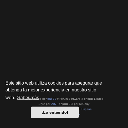
Este sitio web utiliza cookies para asegurar que
obtenga la mejor experiencia en nuestro sitio
web.
Saber más
Desarrollado por
phpBB
® Forum Software © phpBB Limited
Style por
Arty
- phpBB 3.3 por MrGaby
Traducción al español por
phpBB España
¡Lo entiendo!
Privacidad
|
Condiciones