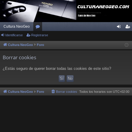
Cultura NeoGeo
Identificarse
Registrarse
or
de
eg
os
nti
ist
Cultura NeoGeo
Foro
fic
ra
Borrar cookies
ar
rs
¿Estás seguro de querer borrar todas las cookies de este sitio?
se
e
Cultura NeoGeo
Foro
Borrar cookies
Todos los horarios son
UTC+02:00