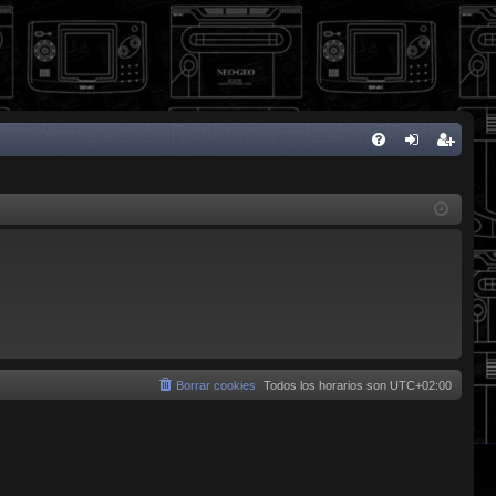
FA
de
eg
Q
nti
ist
fic
ra
ar
rs
se
e
Borrar cookies
Todos los horarios son
UTC+02:00