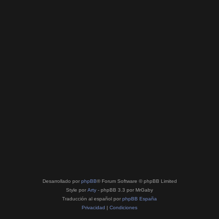
Desarrollado por
phpBB
® Forum Software © phpBB Limited
Style por
Arty
- phpBB 3.3 por MrGaby
Traducción al español por
phpBB España
Privacidad
|
Condiciones