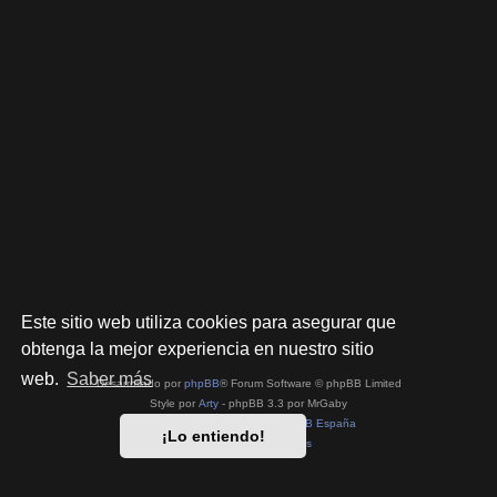
Este sitio web utiliza cookies para asegurar que
obtenga la mejor experiencia en nuestro sitio
web.
Saber más
Desarrollado por
phpBB
® Forum Software © phpBB Limited
Style por
Arty
- phpBB 3.3 por MrGaby
Traducción al español por
phpBB España
¡Lo entiendo!
Privacidad
|
Condiciones