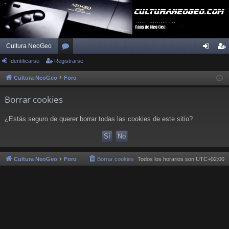
Cultura NeoGeo
Identificarse
Registrarse
or
de
eg
os
nti
ist
Cultura NeoGeo
Foro
fic
ra
Borrar cookies
ar
rs
¿Estás seguro de querer borrar todas las cookies de este sitio?
se
e
Cultura NeoGeo
Foro
Borrar cookies
Todos los horarios son
UTC+02:00