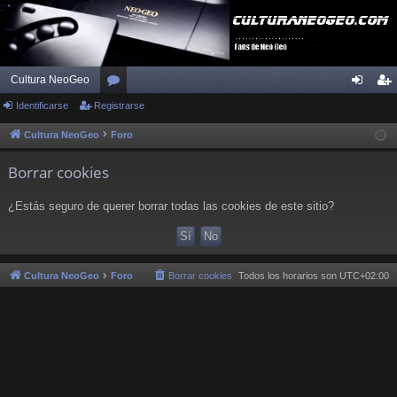
Cultura NeoGeo
Identificarse
Registrarse
or
de
eg
os
nti
ist
Cultura NeoGeo
Foro
fic
ra
Borrar cookies
ar
rs
¿Estás seguro de querer borrar todas las cookies de este sitio?
se
e
Cultura NeoGeo
Foro
Borrar cookies
Todos los horarios son
UTC+02:00