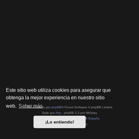
Este sitio web utiliza cookies para asegurar que
obtenga la mejor experiencia en nuestro sitio
web.
Saber más
Desarrollado por
phpBB
® Forum Software © phpBB Limited
Style por
Arty
- phpBB 3.3 por MrGaby
Traducción al español por
phpBB España
¡Lo entiendo!
Privacidad
|
Condiciones