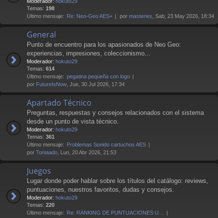
Moderador:
hokuto29
Temas:
198
Último mensaje:
Re: Neo-Geo AES+
por
masteries
, Sab, 23 May 2026, 18:34
General
Punto de encuentro para los apasionados de Neo Geo:
experiencias, impresiones, coleccionismo...
Moderador:
hokuto29
Temas:
614
Último mensaje:
pegatina pequeña con logo
por
FutureIsNow
, Jue, 30 Jul 2026, 17:34
Apartado Técnico
Preguntas, respuestas y consejos relacionados con el sistema
desde un punto de vista técnico.
Moderador:
hokuto29
Temas:
361
Último mensaje:
Problemas Sonido cartuchos AES
por
Toniaado
, Lun, 20 Abr 2026, 21:53
Juegos
Lugar donde poder hablar sobre los títulos del catálogo: reviews,
puntuaciones, nuestros favoritos, dudas y consejos.
Moderador:
hokuto29
Temas:
220
Último mensaje:
Re: RÁNKING DE PUNTUACIONES U…