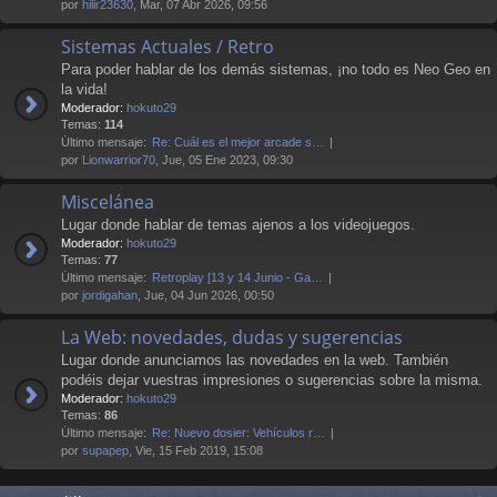
por
hilir23630
, Mar, 07 Abr 2026, 09:56
Sistemas Actuales / Retro
Para poder hablar de los demás sistemas, ¡no todo es Neo Geo en
la vida!
Moderador:
hokuto29
Temas:
114
Último mensaje:
Re: Cuál es el mejor arcade s…
por
Lionwarrior70
, Jue, 05 Ene 2023, 09:30
Miscelánea
Lugar donde hablar de temas ajenos a los videojuegos.
Moderador:
hokuto29
Temas:
77
Último mensaje:
Retroplay [13 y 14 Junio - Ga…
por
jordigahan
, Jue, 04 Jun 2026, 00:50
La Web: novedades, dudas y sugerencias
Lugar donde anunciamos las novedades en la web. También
podéis dejar vuestras impresiones o sugerencias sobre la misma.
Moderador:
hokuto29
Temas:
86
Último mensaje:
Re: Nuevo dosier: Vehículos r…
por
supapep
, Vie, 15 Feb 2019, 15:08