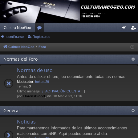
Cultura NeoGeo
Identificarse
Registrarse
or
de
eg
os
nti
ist
Cultura NeoGeo
Foro
fic
ra
Normas del Foro
ar
rs
Normas de uso
se
e
Antes de utilizar el foro, lee detenidamente todas las normas.
Moderador:
hokuto29
Temas:
3
Último mensaje:
¡¡ ACTIVACIÓN CUENTA !!
por
LlorensBlood
, Vie, 10 Mar 2023, 11:16
General
Noticias
Para mantenernos informados de los últimos acontecimientos
realcionados con SNK. Aquí puedes ponerte al día.