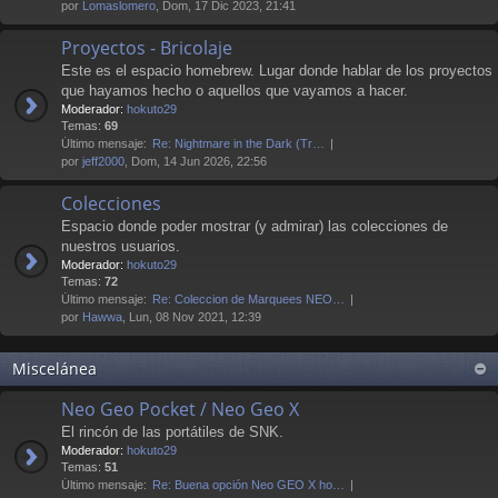
por
Lomaslomero
, Dom, 17 Dic 2023, 21:41
Proyectos - Bricolaje
Este es el espacio homebrew. Lugar donde hablar de los proyectos
que hayamos hecho o aquellos que vayamos a hacer.
Moderador:
hokuto29
Temas:
69
Último mensaje:
Re: Nightmare in the Dark (Tr…
por
jeff2000
, Dom, 14 Jun 2026, 22:56
Colecciones
Espacio donde poder mostrar (y admirar) las colecciones de
nuestros usuarios.
Moderador:
hokuto29
Temas:
72
Último mensaje:
Re: Coleccion de Marquees NEO…
por
Hawwa
, Lun, 08 Nov 2021, 12:39
Miscelánea
Neo Geo Pocket / Neo Geo X
El rincón de las portátiles de SNK.
Moderador:
hokuto29
Temas:
51
Último mensaje:
Re: Buena opción Neo GEO X ho…