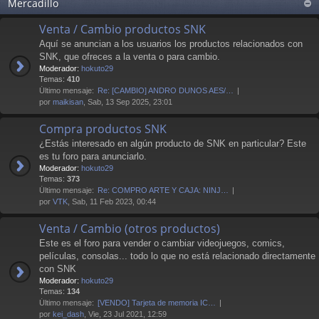
Mercadillo
Venta / Cambio productos SNK
Aquí se anuncian a los usuarios los productos relacionados con
SNK, que ofreces a la venta o para cambio.
Moderador:
hokuto29
Temas:
410
Último mensaje:
Re: [CAMBIO] ANDRO DUNOS AES/…
por
maikisan
, Sab, 13 Sep 2025, 23:01
Compra productos SNK
¿Estás interesado en algún producto de SNK en particular? Este
es tu foro para anunciarlo.
Moderador:
hokuto29
Temas:
373
Último mensaje:
Re: COMPRO ARTE Y CAJA: NINJ…
por
VTK
, Sab, 11 Feb 2023, 00:44
Venta / Cambio (otros productos)
Este es el foro para vender o cambiar videojuegos, comics,
películas, consolas... todo lo que no está relacionado directamente
con SNK
Moderador:
hokuto29
Temas:
134
Último mensaje:
[VENDO] Tarjeta de memoria IC…
por
kei_dash
, Vie, 23 Jul 2021, 12:59