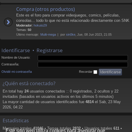
Compra (otros productos)
Este es el foro para comprar videojuegos, comics, películas,
consolas... todo lo que no está relacionado directamente con SNK
Moderador:
hokuto29
Temas:
50
Último mensaje:
Multi-mega
por
sin0ke
, Jue, 08 Jun 2023, 21:05
Identificarse
•
Registrarse
Nombre de Usuario:
Contraseña:
Olvidé mi contraseña
Recordar
¿Quién está conectado?
En total hay
24
usuarios conectados :: 0 registrados, 2 ocultos y 22
invitados (basados en usuarios activos en los últimos 5 minutos)
La mayor cantidad de usuarios identificados fue
4814
el Sab, 23 May
2026, 04:22
Estadísticas
Mensajes totales
41046
• Temas totales
2832
• Usuarios totales
611
•
Este sitio web utiliza cookies para asegurar que