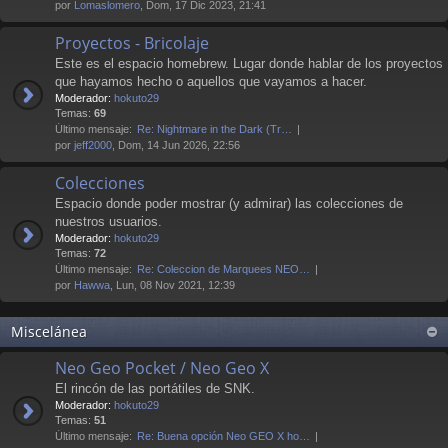
por
Lomaslomero
, Dom, 17 Dic 2023, 21:41
Proyectos - Bricolaje
Este es el espacio homebrew. Lugar donde hablar de los proyectos
que hayamos hecho o aquellos que vayamos a hacer.
Moderador:
hokuto29
Temas:
69
Último mensaje:
Re: Nightmare in the Dark (Tr…
por
jeff2000
, Dom, 14 Jun 2026, 22:56
Colecciones
Espacio donde poder mostrar (y admirar) las colecciones de
nuestros usuarios.
Moderador:
hokuto29
Temas:
72
Último mensaje:
Re: Coleccion de Marquees NEO…
por
Hawwa
, Lun, 08 Nov 2021, 12:39
Miscelánea
Neo Geo Pocket / Neo Geo X
El rincón de las portátiles de SNK.
Moderador:
hokuto29
Temas:
51
Último mensaje:
Re: Buena opción Neo GEO X ho…