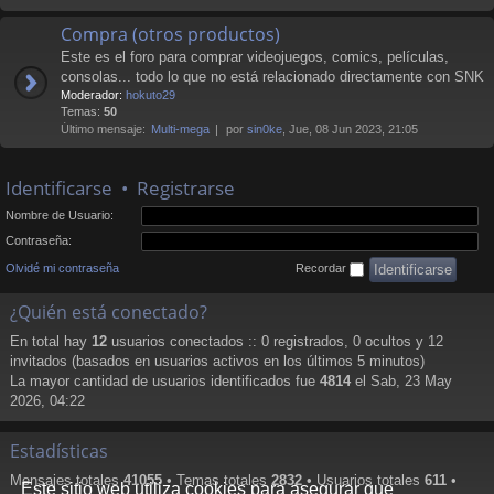
Compra (otros productos)
Este es el foro para comprar videojuegos, comics, películas,
consolas... todo lo que no está relacionado directamente con SNK
Moderador:
hokuto29
Temas:
50
Último mensaje:
Multi-mega
por
sin0ke
, Jue, 08 Jun 2023, 21:05
Identificarse
•
Registrarse
Nombre de Usuario:
Contraseña:
Olvidé mi contraseña
Recordar
¿Quién está conectado?
En total hay
12
usuarios conectados :: 0 registrados, 0 ocultos y 12
invitados (basados en usuarios activos en los últimos 5 minutos)
La mayor cantidad de usuarios identificados fue
4814
el Sab, 23 May
2026, 04:22
Estadísticas
Mensajes totales
41055
• Temas totales
2832
• Usuarios totales
611
•
Este sitio web utiliza cookies para asegurar que