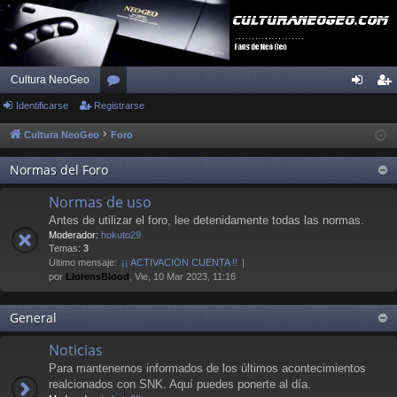
Cultura NeoGeo
Identificarse
Registrarse
or
de
eg
os
nti
ist
Cultura NeoGeo
Foro
fic
ra
Normas del Foro
ar
rs
Normas de uso
se
e
Antes de utilizar el foro, lee detenidamente todas las normas.
Moderador:
hokuto29
Temas:
3
Último mensaje:
¡¡ ACTIVACIÓN CUENTA !!
por
LlorensBlood
, Vie, 10 Mar 2023, 11:16
General
Noticias
Para mantenernos informados de los últimos acontecimientos
realcionados con SNK. Aquí puedes ponerte al día.