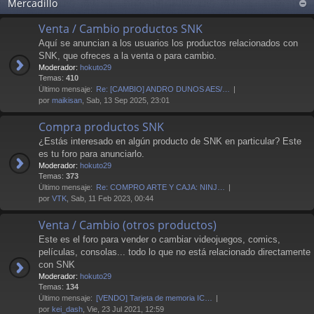
Mercadillo
Venta / Cambio productos SNK
Aquí se anuncian a los usuarios los productos relacionados con
SNK, que ofreces a la venta o para cambio.
Moderador:
hokuto29
Temas:
410
Último mensaje:
Re: [CAMBIO] ANDRO DUNOS AES/…
por
maikisan
, Sab, 13 Sep 2025, 23:01
Compra productos SNK
¿Estás interesado en algún producto de SNK en particular? Este
es tu foro para anunciarlo.
Moderador:
hokuto29
Temas:
373
Último mensaje:
Re: COMPRO ARTE Y CAJA: NINJ…
por
VTK
, Sab, 11 Feb 2023, 00:44
Venta / Cambio (otros productos)
Este es el foro para vender o cambiar videojuegos, comics,
películas, consolas... todo lo que no está relacionado directamente
con SNK
Moderador:
hokuto29
Temas:
134
Último mensaje:
[VENDO] Tarjeta de memoria IC…
por
kei_dash
, Vie, 23 Jul 2021, 12:59