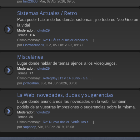
por
hilir23630
, Mar, 07 Abr 2026, 09:56
Sistemas Actuales / Retro
Para poder hablar de los demás sistemas, ¡no todo es Neo Geo en
la vida!
Moderador:
hokuto29
Temas:
114
Último mensaje:
Re: Cuál es el mejor arcade s…
por
Lionwarrior70
, Jue, 05 Ene 2023, 09:30
Miscelánea
Lugar donde hablar de temas ajenos a los videojuegos.
Moderador:
hokuto29
Temas:
77
Último mensaje:
Retroplay [13 y 14 Junio - Ga…
por
jordigahan
, Jue, 04 Jun 2026, 00:50
La Web: novedades, dudas y sugerencias
Lugar donde anunciamos las novedades en la web. También
podéis dejar vuestras impresiones o sugerencias sobre la misma.
Moderador:
hokuto29
Temas:
86
Último mensaje:
Re: Nuevo dosier: Vehículos r…
por
supapep
, Vie, 15 Feb 2019, 15:08