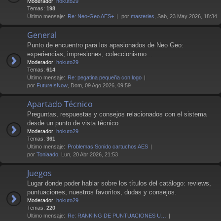
Moderador:
hokuto29
Temas:
198
Último mensaje:
Re: Neo-Geo AES+
por
masteries
, Sab, 23 May 2026, 18:34
General
Punto de encuentro para los apasionados de Neo Geo:
experiencias, impresiones, coleccionismo...
Moderador:
hokuto29
Temas:
614
Último mensaje:
Re: pegatina pequeña con logo
por
FutureIsNow
, Dom, 09 Ago 2026, 09:59
Apartado Técnico
Preguntas, respuestas y consejos relacionados con el sistema
desde un punto de vista técnico.
Moderador:
hokuto29
Temas:
361
Último mensaje:
Problemas Sonido cartuchos AES
por
Toniaado
, Lun, 20 Abr 2026, 21:53
Juegos
Lugar donde poder hablar sobre los títulos del catálogo: reviews,
puntuaciones, nuestros favoritos, dudas y consejos.
Moderador:
hokuto29
Temas:
220
Último mensaje:
Re: RÁNKING DE PUNTUACIONES U…