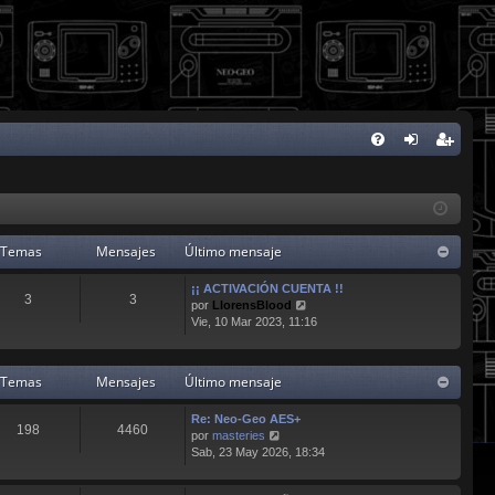
FA
de
eg
Q
nti
ist
fic
ra
Temas
Mensajes
Último mensaje
ar
rs
¡¡ ACTIVACIÓN CUENTA !!
3
3
V
se
e
por
LlorensBlood
e
Vie, 10 Mar 2023, 11:16
r
ú
l
Temas
Mensajes
Último mensaje
t
i
Re: Neo-Geo AES+
m
198
4460
V
por
masteries
o
e
Sab, 23 May 2026, 18:34
m
r
e
ú
n