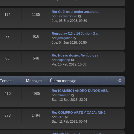
r
e
e
ú
n
Re: Cuál es el mejor arcade s…
l
s
114
1185
V
por
Lionwarrior70
t
a
e
Jue, 05 Ene 2023, 09:30
i
j
r
m
e
ú
o
Retroplay [13 y 14 Junio - Ga…
l
m
77
616
V
por
jordigahan
t
e
e
Jue, 04 Jun 2026, 00:50
i
n
r
m
s
ú
o
a
Re: Nuevo dosier: Vehículos r…
l
m
j
86
548
V
por
supapep
t
e
e
e
Vie, 15 Feb 2019, 15:08
i
n
r
m
s
ú
o
a
l
m
j
Temas
Mensajes
Último mensaje
t
e
e
i
n
Re: [CAMBIO] ANDRO DUNOS AES/…
m
s
410
4985
V
por
maikisan
o
a
e
Sab, 13 Sep 2025, 23:01
m
j
r
e
e
ú
n
Re: COMPRO ARTE Y CAJA: NINJ…
l
s
373
1494
V
por
VTK
t
a
e
Sab, 11 Feb 2023, 00:44
i
j
r
m
e
ú
o