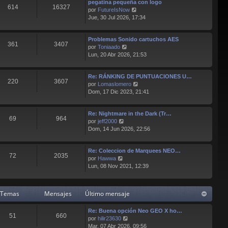
pegatina pequeña con logo
l
s
614
16327
V
por
FutureIsNow
t
a
e
Jue, 30 Jul 2026, 17:34
i
j
r
m
e
ú
o
Problemas Sonido cartuchos AES
l
m
361
3407
V
por
Toniaado
t
e
e
Lun, 20 Abr 2026, 21:53
i
n
r
m
s
ú
o
a
Re: RÁNKING DE PUNTUACIONES U…
l
m
j
220
3607
V
por
Lomaslomero
t
e
e
e
Dom, 17 Dic 2023, 21:41
i
n
r
m
s
ú
o
a
Re: Nightmare in the Dark (Tr…
l
m
j
69
964
V
por
jeff2000
t
e
e
e
Dom, 14 Jun 2026, 22:56
i
n
r
m
s
ú
o
a
Re: Coleccion de Marquees NEO…
l
m
j
72
2035
V
por
Hawwa
t
e
e
e
Lun, 08 Nov 2021, 12:39
i
n
r
m
s
ú
o
a
l
m
j
Temas
Mensajes
Último mensaje
t
e
e
i
n
Re: Buena opción Neo GEO X ho…
m
s
51
660
V
por
hilir23630
o
a
e
Mar, 07 Abr 2026, 09:56
m
j