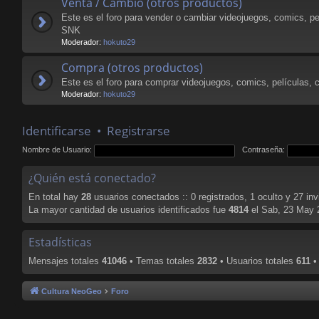
Venta / Cambio (otros productos)
Este es el foro para vender o cambiar videojuegos, comics, pe
SNK
Moderador:
hokuto29
Compra (otros productos)
Este es el foro para comprar videojuegos, comics, películas, 
Moderador:
hokuto29
Identificarse
•
Registrarse
Nombre de Usuario:
Contraseña:
¿Quién está conectado?
En total hay
28
usuarios conectados :: 0 registrados, 1 oculto y 27 in
La mayor cantidad de usuarios identificados fue
4814
el Sab, 23 May 
Estadísticas
Mensajes totales
41046
• Temas totales
2832
• Usuarios totales
611
•
Cultura NeoGeo
Foro