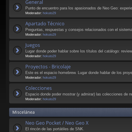
General
Punto de encuentro para los apasionados de Neo Geo: experie
Moderador:
hokuto29
Apartado Técnico
Preguntas, respuestas y consejos relacionados con el sistema
Moderador:
hokuto29
Juegos
Lugar donde poder hablar sobre los títulos del catálogo: revie
Moderador:
hokuto29
Proyectos - Bricolaje
Este es el espacio homebrew. Lugar donde hablar de los pro
Moderador:
hokuto29
Colecciones
Espacio donde poder mostrar (y admirar) las colecciones de n
Moderador:
hokuto29
Miscelánea
Neo Geo Pocket / Neo Geo X
El rincón de las portátiles de SNK.