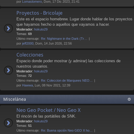
por
Lomaslomero
, Dom, 17 Dic 2023, 21:41
Proyectos - Bricolaje
Este es el espacio homebrew. Lugar donde hablar de los proyectos
que hayamos hecho o aquellos que vayamos a hacer.
Moderador:
hokuto29
Temas:
69
Último mensaje:
Re: Nightmare in the Dark (Tr…
por
jeff2000
, Dom, 14 Jun 2026, 22:56
Colecciones
Espacio donde poder mostrar (y admirar) las colecciones de
nuestros usuarios.
Moderador:
hokuto29
Temas:
72
Último mensaje:
Re: Coleccion de Marquees NEO…
por
Hawwa
, Lun, 08 Nov 2021, 12:39
Miscelánea
Neo Geo Pocket / Neo Geo X
El rincón de las portátiles de SNK.
Moderador:
hokuto29
Temas:
51
Último mensaje:
Re: Buena opción Neo GEO X ho…