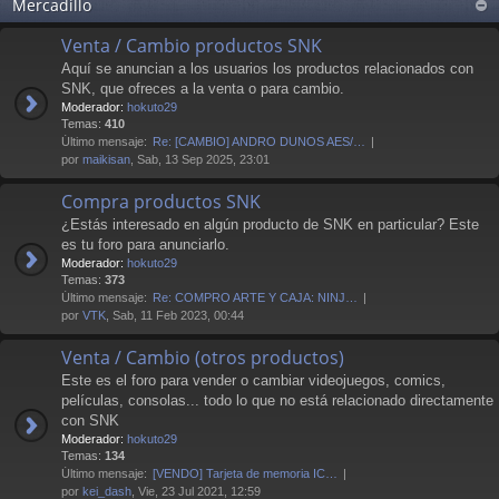
Mercadillo
Venta / Cambio productos SNK
Aquí se anuncian a los usuarios los productos relacionados con
SNK, que ofreces a la venta o para cambio.
Moderador:
hokuto29
Temas:
410
Último mensaje:
Re: [CAMBIO] ANDRO DUNOS AES/…
por
maikisan
, Sab, 13 Sep 2025, 23:01
Compra productos SNK
¿Estás interesado en algún producto de SNK en particular? Este
es tu foro para anunciarlo.
Moderador:
hokuto29
Temas:
373
Último mensaje:
Re: COMPRO ARTE Y CAJA: NINJ…
por
VTK
, Sab, 11 Feb 2023, 00:44
Venta / Cambio (otros productos)
Este es el foro para vender o cambiar videojuegos, comics,
películas, consolas... todo lo que no está relacionado directamente
con SNK
Moderador:
hokuto29
Temas:
134
Último mensaje:
[VENDO] Tarjeta de memoria IC…
por
kei_dash
, Vie, 23 Jul 2021, 12:59