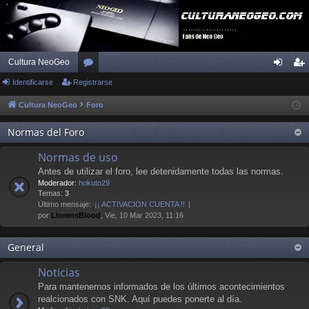
Cultura NeoGeo
Identificarse
Registrarse
or
de
eg
os
nti
ist
Cultura NeoGeo
Foro
fic
ra
Normas del Foro
ar
rs
Normas de uso
se
e
Antes de utilizar el foro, lee detenidamente todas las normas.
Moderador:
hokuto29
Temas:
3
Último mensaje:
¡¡ ACTIVACIÓN CUENTA !!
por
LlorensBlood
, Vie, 10 Mar 2023, 11:16
General
Noticias
Para mantenernos informados de los últimos acontecimientos
realcionados con SNK. Aquí puedes ponerte al día.