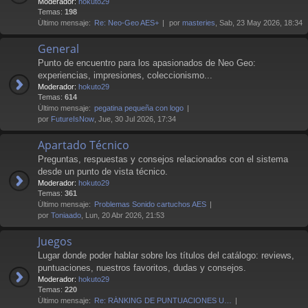
Moderador:
hokuto29
Temas:
198
Último mensaje:
Re: Neo-Geo AES+
por
masteries
, Sab, 23 May 2026, 18:34
General
Punto de encuentro para los apasionados de Neo Geo:
experiencias, impresiones, coleccionismo...
Moderador:
hokuto29
Temas:
614
Último mensaje:
pegatina pequeña con logo
por
FutureIsNow
, Jue, 30 Jul 2026, 17:34
Apartado Técnico
Preguntas, respuestas y consejos relacionados con el sistema
desde un punto de vista técnico.
Moderador:
hokuto29
Temas:
361
Último mensaje:
Problemas Sonido cartuchos AES
por
Toniaado
, Lun, 20 Abr 2026, 21:53
Juegos
Lugar donde poder hablar sobre los títulos del catálogo: reviews,
puntuaciones, nuestros favoritos, dudas y consejos.
Moderador:
hokuto29
Temas:
220
Último mensaje:
Re: RÁNKING DE PUNTUACIONES U…