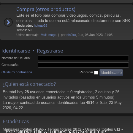
Compra (otros productos)
Este es el foro para comprar videojuegos, comics, películas,
consolas... todo lo que no está relacionado directamente con SNK
Moderador:
hokuto29
Temas:
50
Último mensaje:
Multi-mega
por
sin0ke
, Jue, 08 Jun 2023, 21:05
Identificarse
•
Registrarse
Nombre de Usuario:
Contraseña:
Olvidé mi contraseña
Recordar
¿Quién está conectado?
En total hay
28
usuarios conectados :: 0 registrados, 2 ocultos y 26
invitados (basados en usuarios activos en los últimos 5 minutos)
La mayor cantidad de usuarios identificados fue
4814
el Sab, 23 May
2026, 04:22
Estadísticas
Mensajes totales
41046
• Temas totales
2832
• Usuarios totales
611
•
Este sitio web utiliza cookies para asegurar que