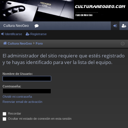
Cultura NeoGeo
Identificarse
Registrarse
or
de
eg
os
nti
ist
Cultura NeoGeo
Foro
fic
ra
El administrador del sitio requiere que estés registrado
ar
rs
y te hayas identificado para ver la lista del equipo.
se
e
Nombre de Usuario:
Contraseña:
Olvidé mi contraseña
Reenviar email de activación
Recordar
Ocultar mi estado de conexión en esta sesión