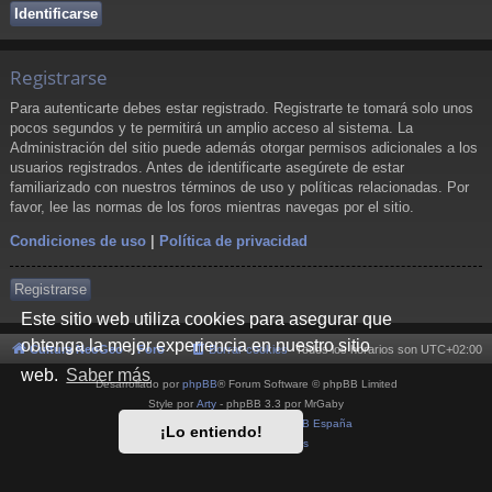
Registrarse
Para autenticarte debes estar registrado. Registrarte te tomará solo unos
pocos segundos y te permitirá un amplio acceso al sistema. La
Administración del sitio puede además otorgar permisos adicionales a los
usuarios registrados. Antes de identificarte asegúrete de estar
familiarizado con nuestros términos de uso y políticas relacionadas. Por
favor, lee las normas de los foros mientras navegas por el sitio.
Condiciones de uso
|
Política de privacidad
Registrarse
Este sitio web utiliza cookies para asegurar que
obtenga la mejor experiencia en nuestro sitio
Cultura NeoGeo
Foro
Borrar cookies
Todos los horarios son
UTC+02:00
web.
Saber más
Desarrollado por
phpBB
® Forum Software © phpBB Limited
Style por
Arty
- phpBB 3.3 por MrGaby
Traducción al español por
phpBB España
¡Lo entiendo!
Privacidad
|
Condiciones