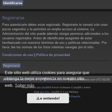
Registrarse
Para autenticarte debes estar registrado. Registrarte te tomará solo unos
pocos segundos y te permitirá un amplio acceso al sistema. La
Administración del sitio puede además otorgar permisos adicionales a los
usuarios registrados. Antes de identificarte asegúrete de estar
familiarizado con nuestros términos de uso y políticas relacionadas. Por
favor, lee las normas de los foros mientras navegas por el sitio.
Condiciones de uso
|
Política de privacidad
Registrarse
Este sitio web utiliza cookies para asegurar que
obtenga la mejor experiencia en nuestro sitio
Cultura NeoGeo
Foro
Borrar cookies
Todos los horarios son
UTC+02:00
web.
Saber más
Desarrollado por
phpBB
® Forum Software © phpBB Limited
Style por
Arty
- phpBB 3.3 por MrGaby
Traducción al español por
phpBB España
¡Lo entiendo!
Privacidad
|
Condiciones