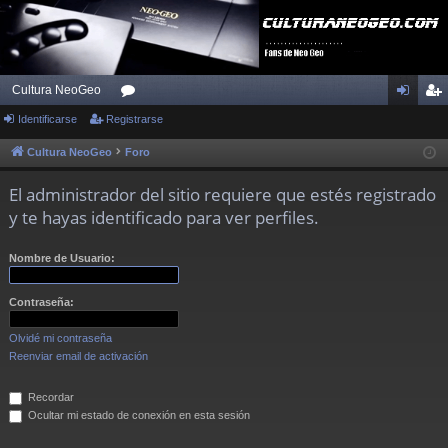
Cultura NeoGeo
Identificarse
Registrarse
or
de
eg
os
nti
ist
Cultura NeoGeo
Foro
fic
ra
El administrador del sitio requiere que estés registrado
ar
rs
y te hayas identificado para ver perfiles.
se
e
Nombre de Usuario:
Contraseña:
Olvidé mi contraseña
Reenviar email de activación
Recordar
Ocultar mi estado de conexión en esta sesión