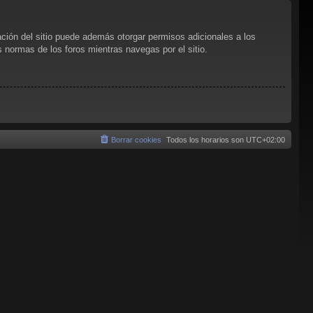
ación del sitio puede además otorgar permisos adicionales a los
as normas de los foros mientras navegas por el sitio.
Borrar cookies
Todos los horarios son
UTC+02:00