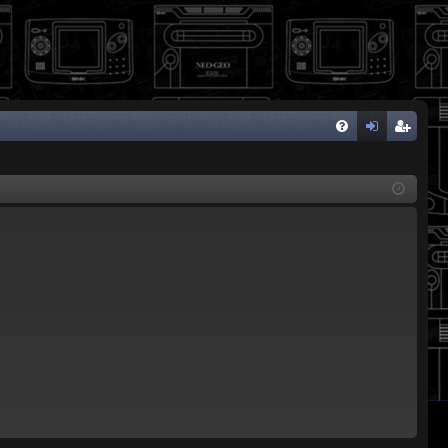
FA
de
eg
Q
nti
ist
fic
ra
ar
rs
se
e