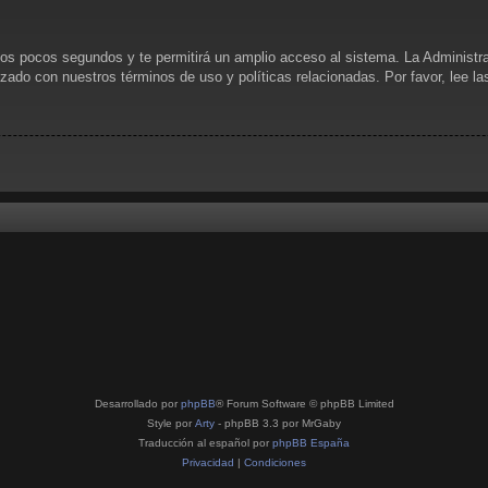
unos pocos segundos y te permitirá un amplio acceso al sistema. La Administr
rizado con nuestros términos de uso y políticas relacionadas. Por favor, lee l
Desarrollado por
phpBB
® Forum Software © phpBB Limited
Style por
Arty
- phpBB 3.3 por MrGaby
Traducción al español por
phpBB España
Privacidad
|
Condiciones