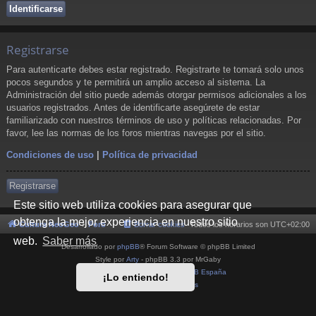
Registrarse
Para autenticarte debes estar registrado. Registrarte te tomará solo unos
pocos segundos y te permitirá un amplio acceso al sistema. La
Administración del sitio puede además otorgar permisos adicionales a los
usuarios registrados. Antes de identificarte asegúrete de estar
familiarizado con nuestros términos de uso y políticas relacionadas. Por
favor, lee las normas de los foros mientras navegas por el sitio.
Condiciones de uso
|
Política de privacidad
Registrarse
Este sitio web utiliza cookies para asegurar que
obtenga la mejor experiencia en nuestro sitio
Cultura NeoGeo
Foro
Borrar cookies
Todos los horarios son
UTC+02:00
web.
Saber más
Desarrollado por
phpBB
® Forum Software © phpBB Limited
Style por
Arty
- phpBB 3.3 por MrGaby
Traducción al español por
phpBB España
¡Lo entiendo!
Privacidad
|
Condiciones