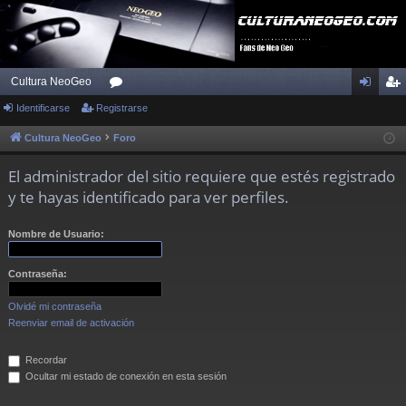
Cultura NeoGeo
Identificarse
Registrarse
or
de
eg
os
nti
ist
Cultura NeoGeo
Foro
fic
ra
El administrador del sitio requiere que estés registrado
ar
rs
y te hayas identificado para ver perfiles.
se
e
Nombre de Usuario:
Contraseña:
Olvidé mi contraseña
Reenviar email de activación
Recordar
Ocultar mi estado de conexión en esta sesión