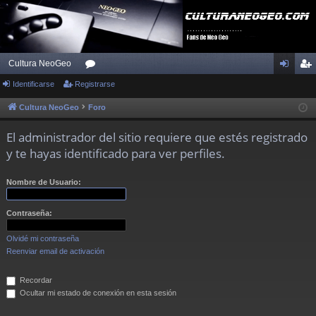
Cultura NeoGeo
Identificarse
Registrarse
or
de
eg
os
nti
ist
Cultura NeoGeo
Foro
fic
ra
El administrador del sitio requiere que estés registrado
ar
rs
y te hayas identificado para ver perfiles.
se
e
Nombre de Usuario:
Contraseña:
Olvidé mi contraseña
Reenviar email de activación
Recordar
Ocultar mi estado de conexión en esta sesión