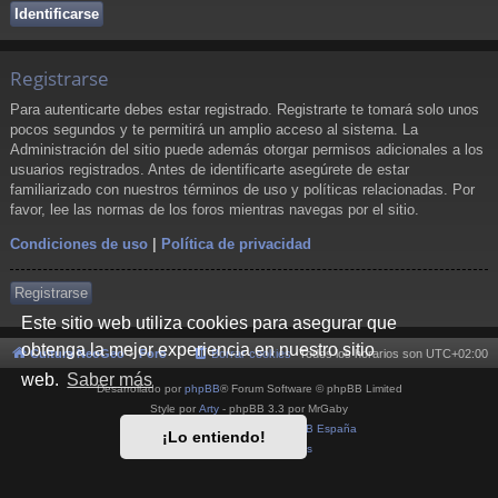
Registrarse
Para autenticarte debes estar registrado. Registrarte te tomará solo unos
pocos segundos y te permitirá un amplio acceso al sistema. La
Administración del sitio puede además otorgar permisos adicionales a los
usuarios registrados. Antes de identificarte asegúrete de estar
familiarizado con nuestros términos de uso y políticas relacionadas. Por
favor, lee las normas de los foros mientras navegas por el sitio.
Condiciones de uso
|
Política de privacidad
Registrarse
Este sitio web utiliza cookies para asegurar que
obtenga la mejor experiencia en nuestro sitio
Cultura NeoGeo
Foro
Borrar cookies
Todos los horarios son
UTC+02:00
web.
Saber más
Desarrollado por
phpBB
® Forum Software © phpBB Limited
Style por
Arty
- phpBB 3.3 por MrGaby
Traducción al español por
phpBB España
¡Lo entiendo!
Privacidad
|
Condiciones