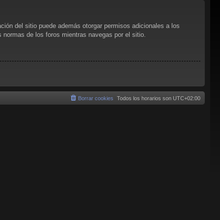
ación del sitio puede además otorgar permisos adicionales a los
as normas de los foros mientras navegas por el sitio.
Borrar cookies
Todos los horarios son
UTC+02:00