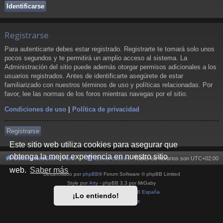
Registrarse
Para autenticarte debes estar registrado. Registrarte te tomará solo unos
pocos segundos y te permitirá un amplio acceso al sistema. La
Administración del sitio puede además otorgar permisos adicionales a los
usuarios registrados. Antes de identificarte asegúrete de estar
familiarizado con nuestros términos de uso y políticas relacionadas. Por
favor, lee las normas de los foros mientras navegas por el sitio.
Condiciones de uso
|
Política de privacidad
Registrarse
Este sitio web utiliza cookies para asegurar que
obtenga la mejor experiencia en nuestro sitio
Cultura NeoGeo
Foro
Borrar cookies
Todos los horarios son
UTC+02:00
web.
Saber más
Desarrollado por
phpBB
® Forum Software © phpBB Limited
Style por
Arty
- phpBB 3.3 por MrGaby
Traducción al español por
phpBB España
¡Lo entiendo!
Privacidad
|
Condiciones