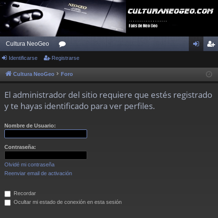
Cultura NeoGeo
Identificarse
Registrarse
or
de
eg
os
nti
ist
Cultura NeoGeo
Foro
fic
ra
El administrador del sitio requiere que estés registrado
ar
rs
y te hayas identificado para ver perfiles.
se
e
Nombre de Usuario:
Contraseña:
Olvidé mi contraseña
Reenviar email de activación
Recordar
Ocultar mi estado de conexión en esta sesión