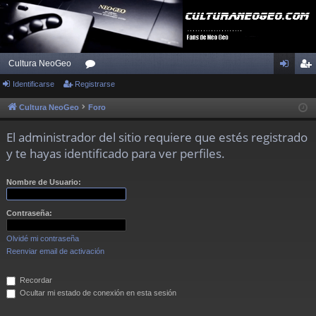
Cultura NeoGeo
Identificarse
Registrarse
or
de
eg
os
nti
ist
Cultura NeoGeo
Foro
fic
ra
El administrador del sitio requiere que estés registrado
ar
rs
y te hayas identificado para ver perfiles.
se
e
Nombre de Usuario:
Contraseña:
Olvidé mi contraseña
Reenviar email de activación
Recordar
Ocultar mi estado de conexión en esta sesión