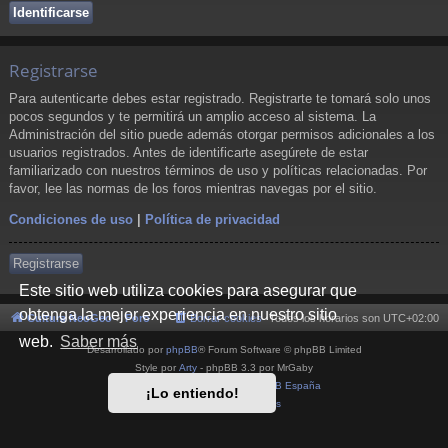
Registrarse
Para autenticarte debes estar registrado. Registrarte te tomará solo unos
pocos segundos y te permitirá un amplio acceso al sistema. La
Administración del sitio puede además otorgar permisos adicionales a los
usuarios registrados. Antes de identificarte asegúrete de estar
familiarizado con nuestros términos de uso y políticas relacionadas. Por
favor, lee las normas de los foros mientras navegas por el sitio.
Condiciones de uso
|
Política de privacidad
Registrarse
Este sitio web utiliza cookies para asegurar que
obtenga la mejor experiencia en nuestro sitio
Cultura NeoGeo
Foro
Borrar cookies
Todos los horarios son
UTC+02:00
web.
Saber más
Desarrollado por
phpBB
® Forum Software © phpBB Limited
Style por
Arty
- phpBB 3.3 por MrGaby
Traducción al español por
phpBB España
¡Lo entiendo!
Privacidad
|
Condiciones