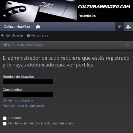
Cultura NeoGeo
Identificarse
Registrarse
or
de
eg
os
nti
ist
Cultura NeoGeo
Foro
fic
ra
El administrador del sitio requiere que estés registrado
ar
rs
y te hayas identificado para ver perfiles.
se
e
Nombre de Usuario:
Contraseña:
Olvidé mi contraseña
Reenviar email de activación
Recordar
Ocultar mi estado de conexión en esta sesión