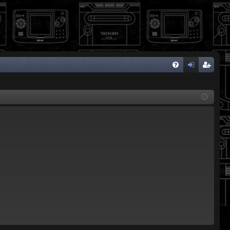
FA
de
eg
Q
nti
ist
fic
ra
ar
rs
se
e