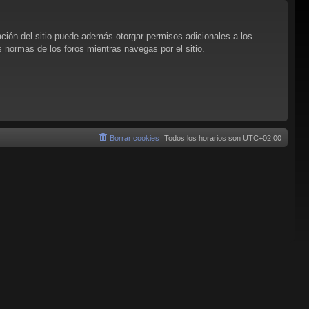
ación del sitio puede además otorgar permisos adicionales a los
as normas de los foros mientras navegas por el sitio.
Borrar cookies
Todos los horarios son
UTC+02:00