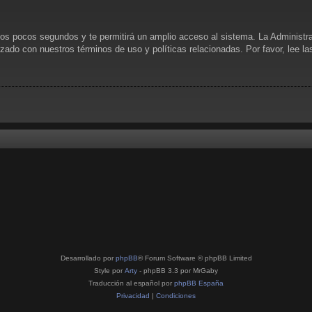
unos pocos segundos y te permitirá un amplio acceso al sistema. La Administr
rizado con nuestros términos de uso y políticas relacionadas. Por favor, lee l
Desarrollado por
phpBB
® Forum Software © phpBB Limited
Style por
Arty
- phpBB 3.3 por MrGaby
Traducción al español por
phpBB España
Privacidad
|
Condiciones