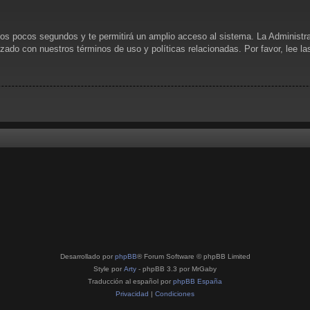
unos pocos segundos y te permitirá un amplio acceso al sistema. La Administr
rizado con nuestros términos de uso y políticas relacionadas. Por favor, lee l
Desarrollado por
phpBB
® Forum Software © phpBB Limited
Style por
Arty
- phpBB 3.3 por MrGaby
Traducción al español por
phpBB España
Privacidad
|
Condiciones