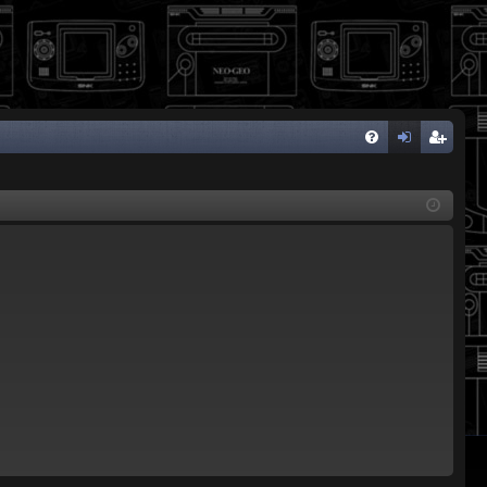
FA
de
eg
Q
nti
ist
fic
ra
ar
rs
se
e