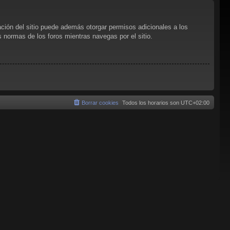
ación del sitio puede además otorgar permisos adicionales a los
as normas de los foros mientras navegas por el sitio.
Borrar cookies
Todos los horarios son
UTC+02:00