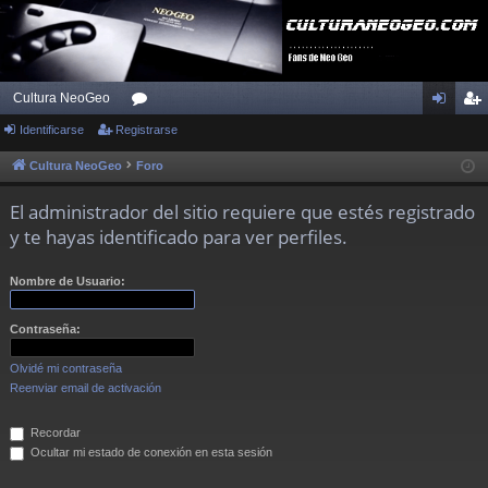
Cultura NeoGeo
Identificarse
Registrarse
or
de
eg
os
nti
ist
Cultura NeoGeo
Foro
fic
ra
El administrador del sitio requiere que estés registrado
ar
rs
y te hayas identificado para ver perfiles.
se
e
Nombre de Usuario:
Contraseña:
Olvidé mi contraseña
Reenviar email de activación
Recordar
Ocultar mi estado de conexión en esta sesión