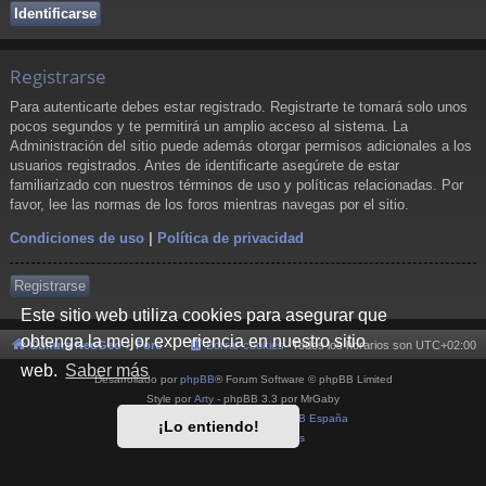
Registrarse
Para autenticarte debes estar registrado. Registrarte te tomará solo unos
pocos segundos y te permitirá un amplio acceso al sistema. La
Administración del sitio puede además otorgar permisos adicionales a los
usuarios registrados. Antes de identificarte asegúrete de estar
familiarizado con nuestros términos de uso y políticas relacionadas. Por
favor, lee las normas de los foros mientras navegas por el sitio.
Condiciones de uso
|
Política de privacidad
Registrarse
Este sitio web utiliza cookies para asegurar que
obtenga la mejor experiencia en nuestro sitio
Cultura NeoGeo
Foro
Borrar cookies
Todos los horarios son
UTC+02:00
web.
Saber más
Desarrollado por
phpBB
® Forum Software © phpBB Limited
Style por
Arty
- phpBB 3.3 por MrGaby
Traducción al español por
phpBB España
¡Lo entiendo!
Privacidad
|
Condiciones