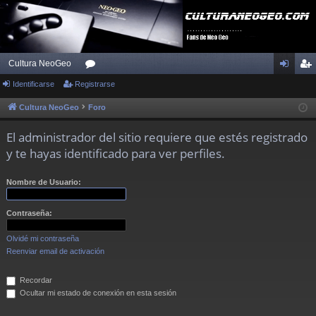
Cultura NeoGeo
Identificarse
Registrarse
or
de
eg
os
nti
ist
Cultura NeoGeo
Foro
fic
ra
El administrador del sitio requiere que estés registrado
ar
rs
y te hayas identificado para ver perfiles.
se
e
Nombre de Usuario:
Contraseña:
Olvidé mi contraseña
Reenviar email de activación
Recordar
Ocultar mi estado de conexión en esta sesión