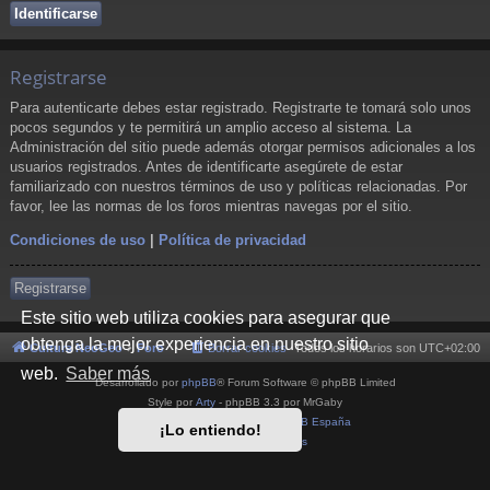
Registrarse
Para autenticarte debes estar registrado. Registrarte te tomará solo unos
pocos segundos y te permitirá un amplio acceso al sistema. La
Administración del sitio puede además otorgar permisos adicionales a los
usuarios registrados. Antes de identificarte asegúrete de estar
familiarizado con nuestros términos de uso y políticas relacionadas. Por
favor, lee las normas de los foros mientras navegas por el sitio.
Condiciones de uso
|
Política de privacidad
Registrarse
Este sitio web utiliza cookies para asegurar que
obtenga la mejor experiencia en nuestro sitio
Cultura NeoGeo
Foro
Borrar cookies
Todos los horarios son
UTC+02:00
web.
Saber más
Desarrollado por
phpBB
® Forum Software © phpBB Limited
Style por
Arty
- phpBB 3.3 por MrGaby
Traducción al español por
phpBB España
¡Lo entiendo!
Privacidad
|
Condiciones