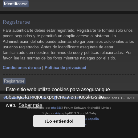
Registrarse
Para autenticarte debes estar registrado. Registrarte te tomará solo unos
pocos segundos y te permitirá un amplio acceso al sistema. La
Administración del sitio puede además otorgar permisos adicionales a los
usuarios registrados. Antes de identificarte asegúrete de estar
familiarizado con nuestros términos de uso y políticas relacionadas. Por
favor, lee las normas de los foros mientras navegas por el sitio.
Condiciones de uso
|
Política de privacidad
Registrarse
Este sitio web utiliza cookies para asegurar que
obtenga la mejor experiencia en nuestro sitio
Cultura NeoGeo
Foro
Borrar cookies
Todos los horarios son
UTC+02:00
web.
Saber más
Desarrollado por
phpBB
® Forum Software © phpBB Limited
Style por
Arty
- phpBB 3.3 por MrGaby
Traducción al español por
phpBB España
¡Lo entiendo!
Privacidad
|
Condiciones