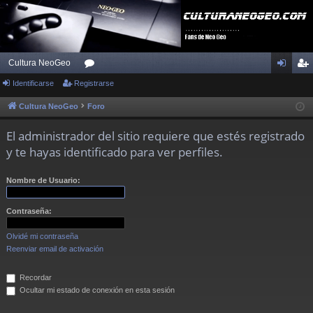
Cultura NeoGeo
Identificarse
Registrarse
or
de
eg
os
nti
ist
Cultura NeoGeo
Foro
fic
ra
El administrador del sitio requiere que estés registrado
ar
rs
y te hayas identificado para ver perfiles.
se
e
Nombre de Usuario:
Contraseña:
Olvidé mi contraseña
Reenviar email de activación
Recordar
Ocultar mi estado de conexión en esta sesión