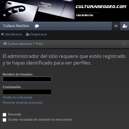
Cultura NeoGeo
Identificarse
Registrarse
or
de
eg
os
nti
ist
Cultura NeoGeo
Foro
fic
ra
El administrador del sitio requiere que estés registrado
ar
rs
y te hayas identificado para ver perfiles.
se
e
Nombre de Usuario:
Contraseña:
Olvidé mi contraseña
Reenviar email de activación
Recordar
Ocultar mi estado de conexión en esta sesión