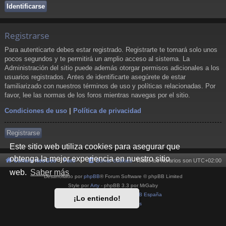
Registrarse
Para autenticarte debes estar registrado. Registrarte te tomará solo unos
pocos segundos y te permitirá un amplio acceso al sistema. La
Administración del sitio puede además otorgar permisos adicionales a los
usuarios registrados. Antes de identificarte asegúrete de estar
familiarizado con nuestros términos de uso y políticas relacionadas. Por
favor, lee las normas de los foros mientras navegas por el sitio.
Condiciones de uso
|
Política de privacidad
Registrarse
Este sitio web utiliza cookies para asegurar que
obtenga la mejor experiencia en nuestro sitio
Cultura NeoGeo
Foro
Borrar cookies
Todos los horarios son
UTC+02:00
web.
Saber más
Desarrollado por
phpBB
® Forum Software © phpBB Limited
Style por
Arty
- phpBB 3.3 por MrGaby
Traducción al español por
phpBB España
¡Lo entiendo!
Privacidad
|
Condiciones