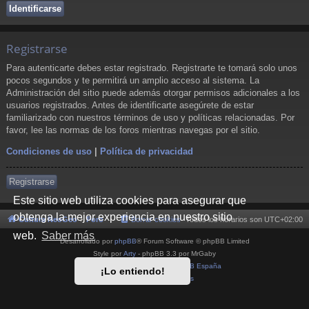
Registrarse
Para autenticarte debes estar registrado. Registrarte te tomará solo unos
pocos segundos y te permitirá un amplio acceso al sistema. La
Administración del sitio puede además otorgar permisos adicionales a los
usuarios registrados. Antes de identificarte asegúrete de estar
familiarizado con nuestros términos de uso y políticas relacionadas. Por
favor, lee las normas de los foros mientras navegas por el sitio.
Condiciones de uso
|
Política de privacidad
Registrarse
Este sitio web utiliza cookies para asegurar que
obtenga la mejor experiencia en nuestro sitio
Cultura NeoGeo
Foro
Borrar cookies
Todos los horarios son
UTC+02:00
web.
Saber más
Desarrollado por
phpBB
® Forum Software © phpBB Limited
Style por
Arty
- phpBB 3.3 por MrGaby
Traducción al español por
phpBB España
¡Lo entiendo!
Privacidad
|
Condiciones