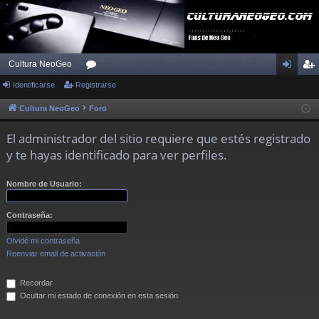
Cultura NeoGeo
Identificarse
Registrarse
or
de
eg
os
nti
ist
Cultura NeoGeo
Foro
fic
ra
El administrador del sitio requiere que estés registrado
ar
rs
y te hayas identificado para ver perfiles.
se
e
Nombre de Usuario:
Contraseña:
Olvidé mi contraseña
Reenviar email de activación
Recordar
Ocultar mi estado de conexión en esta sesión