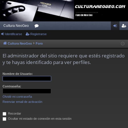
Cultura NeoGeo
Identificarse
Registrarse
or
de
eg
os
nti
ist
Cultura NeoGeo
Foro
fic
ra
El administrador del sitio requiere que estés registrado
ar
rs
y te hayas identificado para ver perfiles.
se
e
Nombre de Usuario:
Contraseña:
Olvidé mi contraseña
Reenviar email de activación
Recordar
Ocultar mi estado de conexión en esta sesión