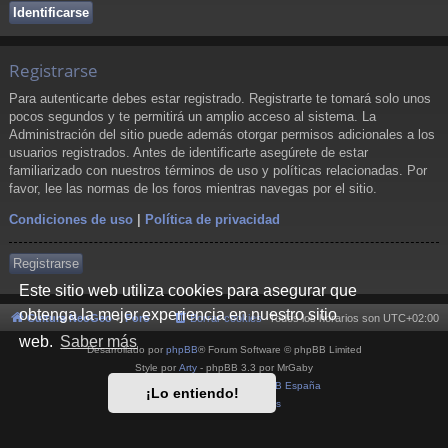
Registrarse
Para autenticarte debes estar registrado. Registrarte te tomará solo unos
pocos segundos y te permitirá un amplio acceso al sistema. La
Administración del sitio puede además otorgar permisos adicionales a los
usuarios registrados. Antes de identificarte asegúrete de estar
familiarizado con nuestros términos de uso y políticas relacionadas. Por
favor, lee las normas de los foros mientras navegas por el sitio.
Condiciones de uso
|
Política de privacidad
Registrarse
Este sitio web utiliza cookies para asegurar que
obtenga la mejor experiencia en nuestro sitio
Cultura NeoGeo
Foro
Borrar cookies
Todos los horarios son
UTC+02:00
web.
Saber más
Desarrollado por
phpBB
® Forum Software © phpBB Limited
Style por
Arty
- phpBB 3.3 por MrGaby
Traducción al español por
phpBB España
¡Lo entiendo!
Privacidad
|
Condiciones