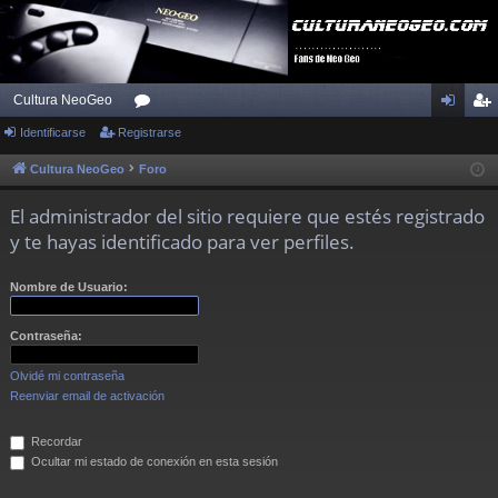
Cultura NeoGeo
Identificarse
Registrarse
or
de
eg
os
nti
ist
Cultura NeoGeo
Foro
fic
ra
El administrador del sitio requiere que estés registrado
ar
rs
y te hayas identificado para ver perfiles.
se
e
Nombre de Usuario:
Contraseña:
Olvidé mi contraseña
Reenviar email de activación
Recordar
Ocultar mi estado de conexión en esta sesión