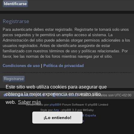
Registrarse
Para autenticarte debes estar registrado. Registrarte te tomará solo unos
pocos segundos y te permitirá un amplio acceso al sistema. La
Administración del sitio puede además otorgar permisos adicionales a los
usuarios registrados. Antes de identificarte asegúrete de estar
familiarizado con nuestros términos de uso y políticas relacionadas. Por
favor, lee las normas de los foros mientras navegas por el sitio.
Condiciones de uso
|
Política de privacidad
Registrarse
Este sitio web utiliza cookies para asegurar que
obtenga la mejor experiencia en nuestro sitio
Cultura NeoGeo
Foro
Borrar cookies
Todos los horarios son
UTC+02:00
web.
Saber más
Desarrollado por
phpBB
® Forum Software © phpBB Limited
Style por
Arty
- phpBB 3.3 por MrGaby
Traducción al español por
phpBB España
¡Lo entiendo!
Privacidad
|
Condiciones