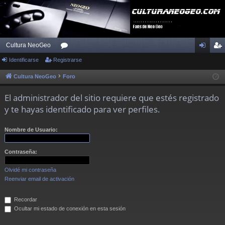
Cultura NeoGeo
Identificarse
Registrarse
or
de
eg
os
nti
ist
Cultura NeoGeo
Foro
fic
ra
El administrador del sitio requiere que estés registrado
ar
rs
y te hayas identificado para ver perfiles.
se
e
Nombre de Usuario:
Contraseña:
Olvidé mi contraseña
Reenviar email de activación
Recordar
Ocultar mi estado de conexión en esta sesión