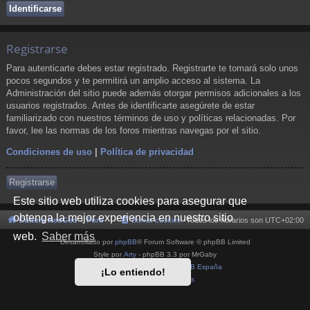
Registrarse
Para autenticarte debes estar registrado. Registrarte te tomará solo unos
pocos segundos y te permitirá un amplio acceso al sistema. La
Administración del sitio puede además otorgar permisos adicionales a los
usuarios registrados. Antes de identificarte asegúrete de estar
familiarizado con nuestros términos de uso y políticas relacionadas. Por
favor, lee las normas de los foros mientras navegas por el sitio.
Condiciones de uso
|
Política de privacidad
Registrarse
Este sitio web utiliza cookies para asegurar que
obtenga la mejor experiencia en nuestro sitio
Cultura NeoGeo
Foro
Borrar cookies
Todos los horarios son
UTC+02:00
web.
Saber más
Desarrollado por
phpBB
® Forum Software © phpBB Limited
Style por
Arty
- phpBB 3.3 por MrGaby
Traducción al español por
phpBB España
¡Lo entiendo!
Privacidad
|
Condiciones