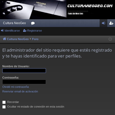
Cultura NeoGeo
Identificarse
Registrarse
or
de
eg
os
nti
ist
Cultura NeoGeo
Foro
fic
ra
El administrador del sitio requiere que estés registrado
ar
rs
y te hayas identificado para ver perfiles.
se
e
Nombre de Usuario:
Contraseña:
Olvidé mi contraseña
Reenviar email de activación
Recordar
Ocultar mi estado de conexión en esta sesión