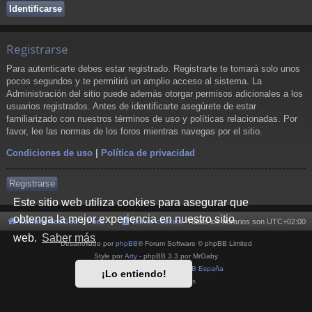
Registrarse
Para autenticarte debes estar registrado. Registrarte te tomará solo unos
pocos segundos y te permitirá un amplio acceso al sistema. La
Administración del sitio puede además otorgar permisos adicionales a los
usuarios registrados. Antes de identificarte asegúrete de estar
familiarizado con nuestros términos de uso y políticas relacionadas. Por
favor, lee las normas de los foros mientras navegas por el sitio.
Condiciones de uso
|
Política de privacidad
Registrarse
Este sitio web utiliza cookies para asegurar que
obtenga la mejor experiencia en nuestro sitio
Cultura NeoGeo
Foro
Borrar cookies
Todos los horarios son
UTC+02:00
web.
Saber más
Desarrollado por
phpBB
® Forum Software © phpBB Limited
Style por
Arty
- phpBB 3.3 por MrGaby
Traducción al español por
phpBB España
¡Lo entiendo!
Privacidad
|
Condiciones