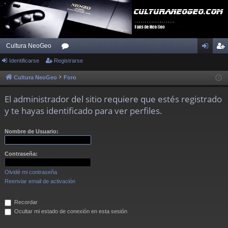
Cultura NeoGeo
Identificarse
Registrarse
or
de
eg
os
nti
ist
Cultura NeoGeo
Foro
fic
ra
El administrador del sitio requiere que estés registrado
ar
rs
y te hayas identificado para ver perfiles.
se
e
Nombre de Usuario:
Contraseña:
Olvidé mi contraseña
Reenviar email de activación
Recordar
Ocultar mi estado de conexión en esta sesión