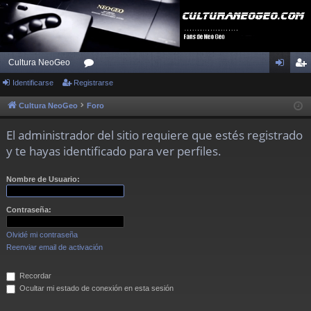
Cultura NeoGeo
Identificarse
Registrarse
or
de
eg
os
nti
ist
Cultura NeoGeo
Foro
fic
ra
El administrador del sitio requiere que estés registrado
ar
rs
y te hayas identificado para ver perfiles.
se
e
Nombre de Usuario:
Contraseña:
Olvidé mi contraseña
Reenviar email de activación
Recordar
Ocultar mi estado de conexión en esta sesión