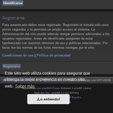
Registrarse
Para autenticarte debes estar registrado. Registrarte te tomará solo unos
pocos segundos y te permitirá un amplio acceso al sistema. La
Administración del sitio puede además otorgar permisos adicionales a los
usuarios registrados. Antes de identificarte asegúrete de estar
familiarizado con nuestros términos de uso y políticas relacionadas. Por
favor, lee las normas de los foros mientras navegas por el sitio.
Condiciones de uso
|
Política de privacidad
Registrarse
Este sitio web utiliza cookies para asegurar que
obtenga la mejor experiencia en nuestro sitio
Cultura NeoGeo
Foro
Borrar cookies
Todos los horarios son
UTC+02:00
web.
Saber más
Desarrollado por
phpBB
® Forum Software © phpBB Limited
Style por
Arty
- phpBB 3.3 por MrGaby
Traducción al español por
phpBB España
¡Lo entiendo!
Privacidad
|
Condiciones