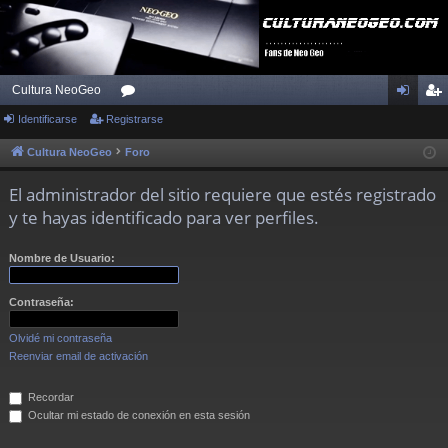
Cultura NeoGeo
Identificarse
Registrarse
or
de
eg
os
nti
ist
Cultura NeoGeo
Foro
fic
ra
El administrador del sitio requiere que estés registrado
ar
rs
y te hayas identificado para ver perfiles.
se
e
Nombre de Usuario:
Contraseña:
Olvidé mi contraseña
Reenviar email de activación
Recordar
Ocultar mi estado de conexión en esta sesión