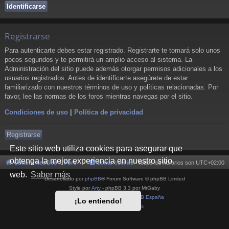
Registrarse
Para autenticarte debes estar registrado. Registrarte te tomará solo unos
pocos segundos y te permitirá un amplio acceso al sistema. La
Administración del sitio puede además otorgar permisos adicionales a los
usuarios registrados. Antes de identificarte asegúrete de estar
familiarizado con nuestros términos de uso y políticas relacionadas. Por
favor, lee las normas de los foros mientras navegas por el sitio.
Condiciones de uso
|
Política de privacidad
Registrarse
Este sitio web utiliza cookies para asegurar que
obtenga la mejor experiencia en nuestro sitio
Cultura NeoGeo
Foro
Borrar cookies
Todos los horarios son
UTC+02:00
web.
Saber más
Desarrollado por
phpBB
® Forum Software © phpBB Limited
Style por
Arty
- phpBB 3.3 por MrGaby
Traducción al español por
phpBB España
¡Lo entiendo!
Privacidad
|
Condiciones