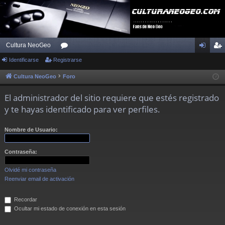
Cultura NeoGeo
Identificarse
Registrarse
or
de
eg
os
nti
ist
Cultura NeoGeo
Foro
fic
ra
El administrador del sitio requiere que estés registrado
ar
rs
y te hayas identificado para ver perfiles.
se
e
Nombre de Usuario:
Contraseña:
Olvidé mi contraseña
Reenviar email de activación
Recordar
Ocultar mi estado de conexión en esta sesión