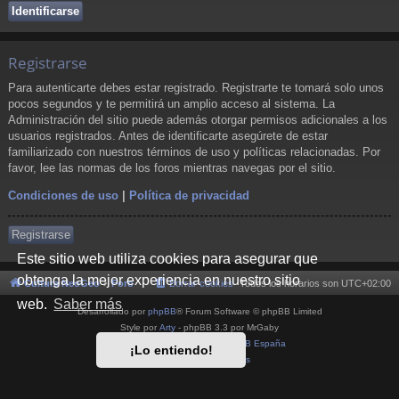
Registrarse
Para autenticarte debes estar registrado. Registrarte te tomará solo unos
pocos segundos y te permitirá un amplio acceso al sistema. La
Administración del sitio puede además otorgar permisos adicionales a los
usuarios registrados. Antes de identificarte asegúrete de estar
familiarizado con nuestros términos de uso y políticas relacionadas. Por
favor, lee las normas de los foros mientras navegas por el sitio.
Condiciones de uso
|
Política de privacidad
Registrarse
Este sitio web utiliza cookies para asegurar que
obtenga la mejor experiencia en nuestro sitio
Cultura NeoGeo
Foro
Borrar cookies
Todos los horarios son
UTC+02:00
web.
Saber más
Desarrollado por
phpBB
® Forum Software © phpBB Limited
Style por
Arty
- phpBB 3.3 por MrGaby
Traducción al español por
phpBB España
¡Lo entiendo!
Privacidad
|
Condiciones