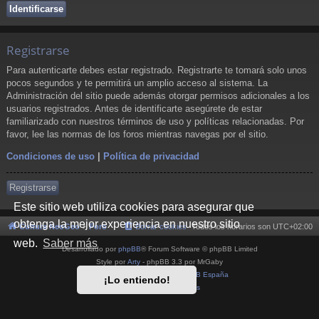
Registrarse
Para autenticarte debes estar registrado. Registrarte te tomará solo unos
pocos segundos y te permitirá un amplio acceso al sistema. La
Administración del sitio puede además otorgar permisos adicionales a los
usuarios registrados. Antes de identificarte asegúrete de estar
familiarizado con nuestros términos de uso y políticas relacionadas. Por
favor, lee las normas de los foros mientras navegas por el sitio.
Condiciones de uso
|
Política de privacidad
Registrarse
Este sitio web utiliza cookies para asegurar que
obtenga la mejor experiencia en nuestro sitio
Cultura NeoGeo
Foro
Borrar cookies
Todos los horarios son
UTC+02:00
web.
Saber más
Desarrollado por
phpBB
® Forum Software © phpBB Limited
Style por
Arty
- phpBB 3.3 por MrGaby
Traducción al español por
phpBB España
¡Lo entiendo!
Privacidad
|
Condiciones