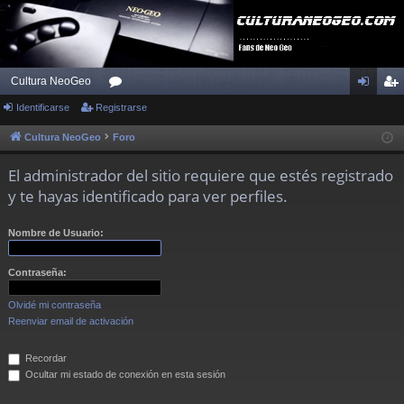
Cultura NeoGeo
Identificarse
Registrarse
or
de
eg
os
nti
ist
Cultura NeoGeo
Foro
fic
ra
El administrador del sitio requiere que estés registrado
ar
rs
y te hayas identificado para ver perfiles.
se
e
Nombre de Usuario:
Contraseña:
Olvidé mi contraseña
Reenviar email de activación
Recordar
Ocultar mi estado de conexión en esta sesión