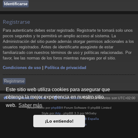
Registrarse
Para autenticarte debes estar registrado. Registrarte te tomará solo unos
pocos segundos y te permitirá un amplio acceso al sistema. La
Administración del sitio puede además otorgar permisos adicionales a los
usuarios registrados. Antes de identificarte asegúrete de estar
familiarizado con nuestros términos de uso y políticas relacionadas. Por
favor, lee las normas de los foros mientras navegas por el sitio.
Condiciones de uso
|
Política de privacidad
Registrarse
Este sitio web utiliza cookies para asegurar que
obtenga la mejor experiencia en nuestro sitio
Cultura NeoGeo
Foro
Borrar cookies
Todos los horarios son
UTC+02:00
web.
Saber más
Desarrollado por
phpBB
® Forum Software © phpBB Limited
Style por
Arty
- phpBB 3.3 por MrGaby
Traducción al español por
phpBB España
¡Lo entiendo!
Privacidad
|
Condiciones