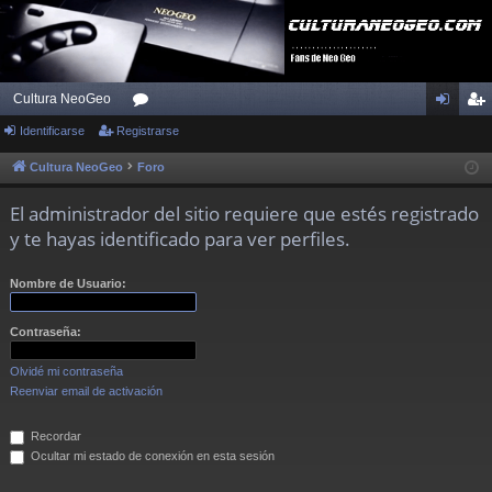
Cultura NeoGeo
Identificarse
Registrarse
or
de
eg
os
nti
ist
Cultura NeoGeo
Foro
fic
ra
El administrador del sitio requiere que estés registrado
ar
rs
y te hayas identificado para ver perfiles.
se
e
Nombre de Usuario:
Contraseña:
Olvidé mi contraseña
Reenviar email de activación
Recordar
Ocultar mi estado de conexión en esta sesión