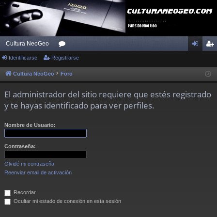
Cultura NeoGeo
Identificarse
Registrarse
or
de
eg
os
nti
ist
Cultura NeoGeo
Foro
fic
ra
El administrador del sitio requiere que estés registrado
ar
rs
y te hayas identificado para ver perfiles.
se
e
Nombre de Usuario:
Contraseña:
Olvidé mi contraseña
Reenviar email de activación
Recordar
Ocultar mi estado de conexión en esta sesión