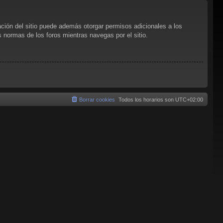
ación del sitio puede además otorgar permisos adicionales a los
as normas de los foros mientras navegas por el sitio.
Borrar cookies
Todos los horarios son
UTC+02:00