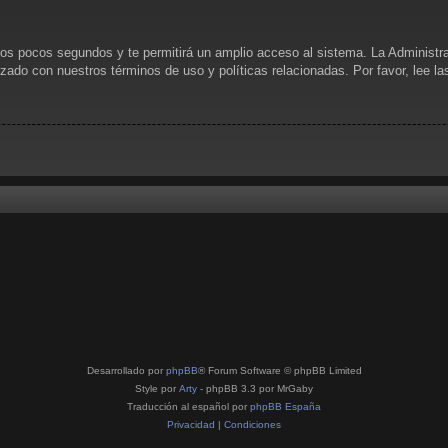
unos pocos segundos y te permitirá un amplio acceso al sistema. La Administr
rizado con nuestros términos de uso y políticas relacionadas. Por favor, lee l
Desarrollado por
phpBB
® Forum Software © phpBB Limited
Style por
Arty
- phpBB 3.3 por MrGaby
Traducción al español por
phpBB España
Privacidad
|
Condiciones