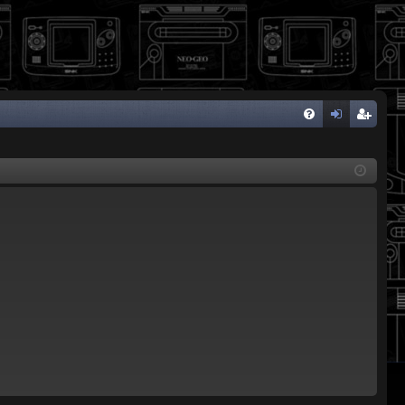
FA
de
eg
Q
nti
ist
fic
ra
ar
rs
se
e