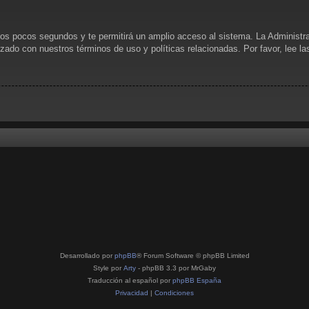
unos pocos segundos y te permitirá un amplio acceso al sistema. La Administr
rizado con nuestros términos de uso y políticas relacionadas. Por favor, lee l
Desarrollado por
phpBB
® Forum Software © phpBB Limited
Style por
Arty
- phpBB 3.3 por MrGaby
Traducción al español por
phpBB España
Privacidad
|
Condiciones