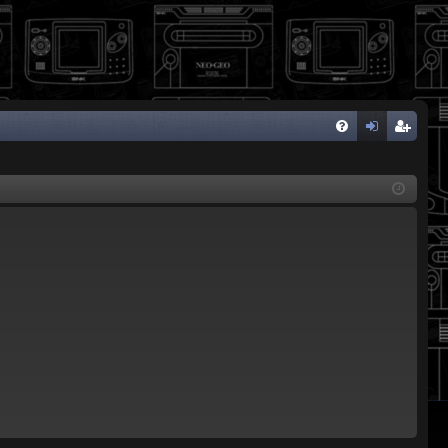
FA
de
eg
Q
nti
ist
fic
ra
ar
rs
se
e