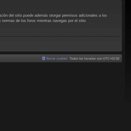
ación del sitio puede además otorgar permisos adicionales a los
as normas de los foros mientras navegas por el sitio.
Borrar cookies
Todos los horarios son
UTC+02:00