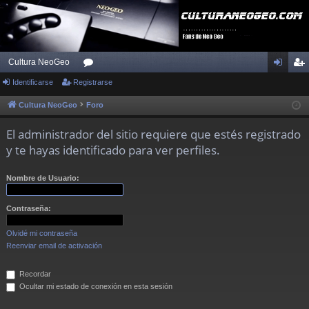
Cultura NeoGeo
Identificarse
Registrarse
or
de
eg
os
nti
ist
Cultura NeoGeo
Foro
fic
ra
El administrador del sitio requiere que estés registrado
ar
rs
y te hayas identificado para ver perfiles.
se
e
Nombre de Usuario:
Contraseña:
Olvidé mi contraseña
Reenviar email de activación
Recordar
Ocultar mi estado de conexión en esta sesión