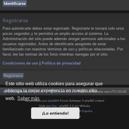
Registrarse
Para autenticarte debes estar registrado. Registrarte te tomará solo unos
pocos segundos y te permitirá un amplio acceso al sistema. La
Administración del sitio puede además otorgar permisos adicionales a los
usuarios registrados. Antes de identificarte asegúrete de estar
familiarizado con nuestros términos de uso y políticas relacionadas. Por
favor, lee las normas de los foros mientras navegas por el sitio.
Condiciones de uso
|
Política de privacidad
Registrarse
Este sitio web utiliza cookies para asegurar que
obtenga la mejor experiencia en nuestro sitio
Cultura NeoGeo
Foro
Borrar cookies
Todos los horarios son
UTC+02:00
web.
Saber más
Desarrollado por
phpBB
® Forum Software © phpBB Limited
Style por
Arty
- phpBB 3.3 por MrGaby
Traducción al español por
phpBB España
¡Lo entiendo!
Privacidad
|
Condiciones