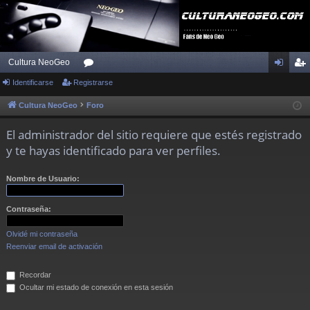
Cultura NeoGeo
Identificarse
Registrarse
or
de
eg
os
nti
ist
Cultura NeoGeo
Foro
fic
ra
El administrador del sitio requiere que estés registrado
ar
rs
y te hayas identificado para ver perfiles.
se
e
Nombre de Usuario:
Contraseña:
Olvidé mi contraseña
Reenviar email de activación
Recordar
Ocultar mi estado de conexión en esta sesión