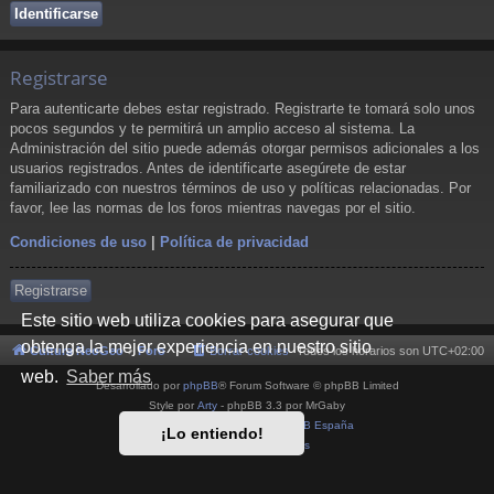
Registrarse
Para autenticarte debes estar registrado. Registrarte te tomará solo unos
pocos segundos y te permitirá un amplio acceso al sistema. La
Administración del sitio puede además otorgar permisos adicionales a los
usuarios registrados. Antes de identificarte asegúrete de estar
familiarizado con nuestros términos de uso y políticas relacionadas. Por
favor, lee las normas de los foros mientras navegas por el sitio.
Condiciones de uso
|
Política de privacidad
Registrarse
Este sitio web utiliza cookies para asegurar que
obtenga la mejor experiencia en nuestro sitio
Cultura NeoGeo
Foro
Borrar cookies
Todos los horarios son
UTC+02:00
web.
Saber más
Desarrollado por
phpBB
® Forum Software © phpBB Limited
Style por
Arty
- phpBB 3.3 por MrGaby
Traducción al español por
phpBB España
¡Lo entiendo!
Privacidad
|
Condiciones