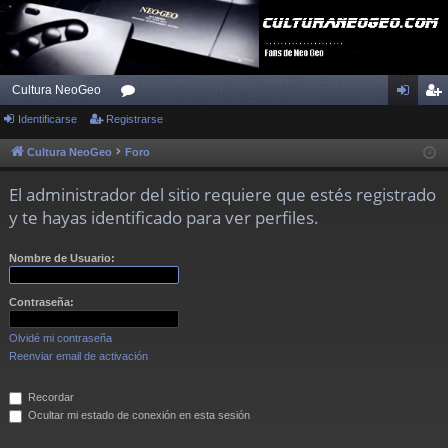
Cultura NeoGeo
Identificarse
Registrarse
or
de
eg
os
nti
ist
Cultura NeoGeo
Foro
fic
ra
El administrador del sitio requiere que estés registrado
ar
rs
y te hayas identificado para ver perfiles.
se
e
Nombre de Usuario:
Contraseña:
Olvidé mi contraseña
Reenviar email de activación
Recordar
Ocultar mi estado de conexión en esta sesión