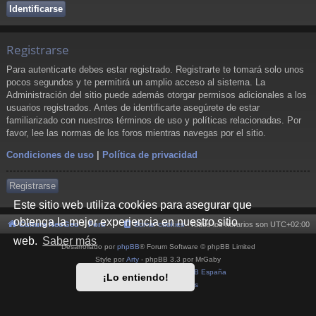
Registrarse
Para autenticarte debes estar registrado. Registrarte te tomará solo unos
pocos segundos y te permitirá un amplio acceso al sistema. La
Administración del sitio puede además otorgar permisos adicionales a los
usuarios registrados. Antes de identificarte asegúrete de estar
familiarizado con nuestros términos de uso y políticas relacionadas. Por
favor, lee las normas de los foros mientras navegas por el sitio.
Condiciones de uso
|
Política de privacidad
Registrarse
Este sitio web utiliza cookies para asegurar que
obtenga la mejor experiencia en nuestro sitio
Cultura NeoGeo
Foro
Borrar cookies
Todos los horarios son
UTC+02:00
web.
Saber más
Desarrollado por
phpBB
® Forum Software © phpBB Limited
Style por
Arty
- phpBB 3.3 por MrGaby
Traducción al español por
phpBB España
¡Lo entiendo!
Privacidad
|
Condiciones